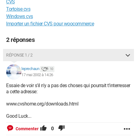
CVS
Tortoise cvs
Windows cvs
Importer un fichier CVS pour woocommerce
2 réponses
RÉPONSE 1 / 2
leprechaun
10
17 mai 2002 à 14:26
Essaie de voir s'il n'y a pas des choses qui pourrait t'interresser
a cette adresse:
www.cvshome.org/downloads.html
Good Luck...
0
Commenter