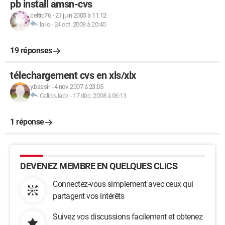
pb install amsn-cvs
celtic76
-
21 juin 2005 à 11:12
lalio
-
24 oct. 2008 à 20:40
19 réponses
télechargement cvs en xls/xlx
y.bassir
-
4 nov. 2007 à 23:05
CalicoJack
-
17 déc. 2008 à 06:13
1 réponse
DEVENEZ MEMBRE EN QUELQUES CLICS
Connectez-vous simplement avec ceux qui
partagent vos intérêts
Suivez vos discussions facilement et obtenez