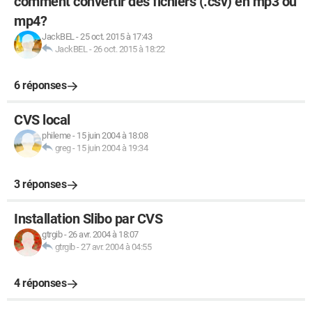
comment convertir des fichiers (.csv) en mp3 ou
mp4?
JackBEL
-
25 oct. 2015 à 17:43
JackBEL
-
26 oct. 2015 à 18:22
6 réponses
CVS local
phileme
-
15 juin 2004 à 18:08
greg
-
15 juin 2004 à 19:34
3 réponses
Installation Slibo par CVS
gtrgib
-
26 avr. 2004 à 18:07
gtrgib
-
27 avr. 2004 à 04:55
4 réponses