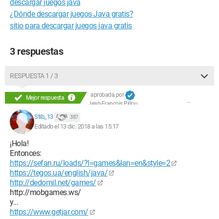
descargar juegos java
¿Dónde descargar juegos Java gratis?
sitio para descargar juegos java gratis
3 respuestas
RESPUESTA 1 / 3
aprobada por
Mejor respuesta
Jean-François Pillou
Stib_13
387
Editado el 13 dic. 2018 a las 15:17
¡Hola!
Entonces:
https://sefan.ru/loads/?l=games&lan=en&style=2
https://tegos.ua/english/java/
http://dedomil.net/games/
http://mobgames.ws/
y...
https://www.getjar.com/