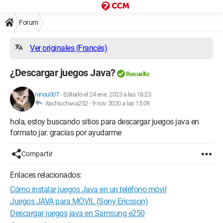
Forum
Ver originales (Francés)
¿Descargar juegos Java?
Resuelto
ninou007
-
Editado el 24 ene. 2023 a las 18:23
itachiuchiwa252 -
9 nov. 2020 a las 15:09
hola, estoy buscando sitios para descargar juegos java en
formato jar. gracias por ayudarme
Compartir
Enlaces relacionados:
Cómo instalar juegos Java en un teléfono móvil
Juegos JAVA para MÓVIL (Sony Ericsson)
Descargar juegos java en Samsung e250