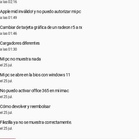
a las 02:16
Apple mid inválido! y no puedo autorizar mi pc
a las 01:49
Cambiar de tarjeta gráfica de un radeon r5 a rx
a las 01:46
Cargadores diferentes
a las 01:30
Mi pc no muestra nada
el 25 jul.
Mi pc se abre en la bios con windows 11
el 25 jul.
No puedo activar office 365 en mi imac
el 25 jul.
Cómo devolver y reembolsar
el 25 jul.
Filezilla ya no se muestra correctamente.
el 25 jul.