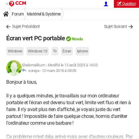
Question
Forum
Matériel & Système
Sujet Précédent
Sujet Suivant
Écran vert PC portable
Résolu
Windows
Windows 10
Tv
Écran
Iphone
Shalomalikum
-
Modifié le 13 août 2025 à 14:03
soraya -
12 mars 2018 à 08:05
Bonjour à tous,
Il y a quelques minutes, je travaillais sur mon ordinateur
portable et l'écran est devenu tout vert, limite vert fluo et rien à
faire. Il n'y avait plus rien d'affiché, je voyais juste du vert
partout ! Impossible de faire quelque chose, hormis d'arrêter
l'ordinateur comme une barbare !
Ce problème m'est déja arrivé mais avec d'autres couleurs. Par