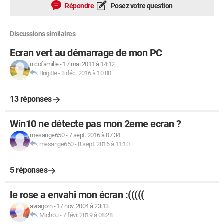
Répondre
Posez votre question
Discussions similaires
Ecran vert au démarrage de mon PC
nicofamille
-
17 mai 2011 à 14:12
Brigitte
-
3 déc. 2016 à 10:00
13 réponses
Win10 ne détecte pas mon 2eme ecran ?
mesange650
-
7 sept. 2016 à 07:34
mesange650
-
8 sept. 2016 à 11:10
5 réponses
le rose a envahi mon écran :(((((
avragorn
-
17 nov. 2004 à 23:13
Michou
-
7 févr. 2019 à 08:28