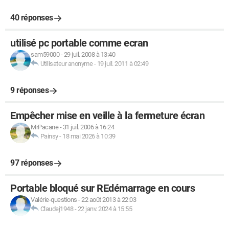
40 réponses
utilisé pc portable comme ecran
sam59000
-
29 juil. 2008 à 13:40
Utilisateur anonyme
-
19 juil. 2011 à 02:49
9 réponses
Empêcher mise en veille à la fermeture écran
MrPacane
-
31 juil. 2006 à 16:24
Painsy
-
18 mai 2026 à 10:39
97 réponses
Portable bloqué sur REdémarrage en cours
Valérie-questions
-
22 août 2013 à 22:03
Claudej1948
-
22 janv. 2024 à 15:55