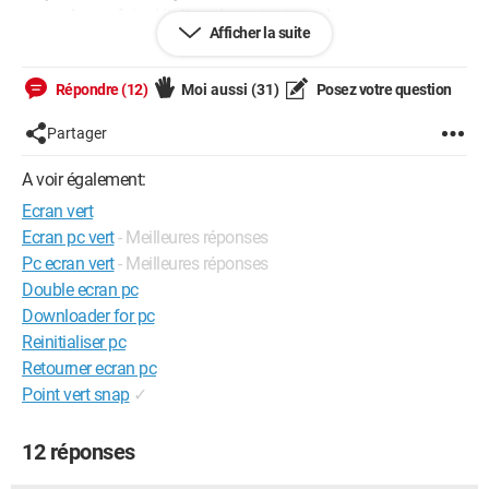
exemple une fois c'était un écran tout rose !
Afficher la suite
Quelqu'un aurait-il une idée de ce que ça pourrait être ? J'ai
énormément besoin de mon PC, je suis étudiante, et vais
Répondre (12)
Moi aussi
(31)
Posez votre question
bientôt attaquer la rédaction de mon mémoire de thèse, alors
Partager
si quelqu'un pouvait me renseigner, ça me rassurerait...
A voir également:
Merci beaucoup.
Ecran vert
Ordinateur portable :
ACER Aspire 1640Z
Ecran pc vert
- Meilleures réponses
Système d'exploitation :
Windows XP
Pc ecran vert
- Meilleures réponses
Configuration: Windows XP Internet Explorer 7.0
Double ecran pc
Downloader for pc
Reinitialiser pc
Retourner ecran pc
Point vert snap
✓
12 réponses