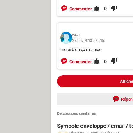
0
Commenter
wiwi
23 janv. 2018 à 22:15
merci bien ça m'a aidé!
0
Commenter
Affiche
Répon
Discussions similaires
Symbole enveloppe / email / 
EdWarrior
-
27 sept. 2009 à 18:12