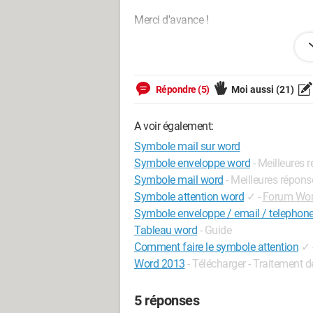
Merci d'avance !
Configuration:
Windows XP
Internet Explorer 7.0
Répondre (5)
Moi aussi
(21)
A voir également:
Symbole mail sur word
Symbole enveloppe word
- Meilleures 
Symbole mail word
- Meilleures répons
Symbole attention word
✓
-
Forum Wo
Symbole enveloppe / email / telephon
Tableau word
- Guide
Comment faire le symbole attention
✓
Word 2013
- Télécharger - Traitement d
5 réponses