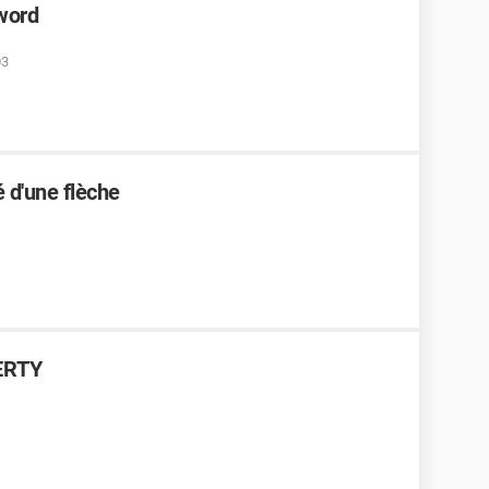
word
03
 d'une flèche
ZERTY