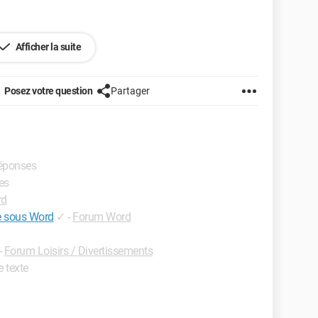
Afficher la suite
Posez votre question
Partager
réponses
es
rd
e sous Word
✓
-
Forum Word
-
Forum Loisirs / Divertissements
e texte