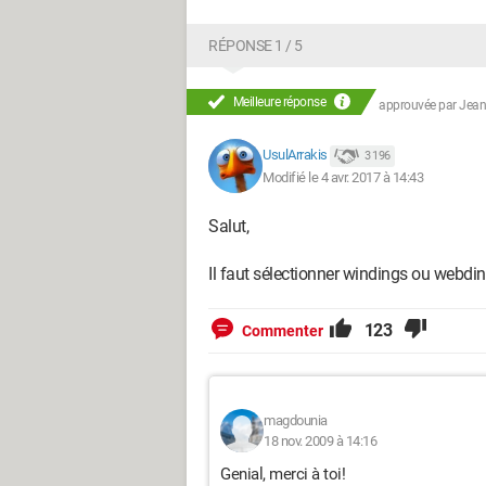
RÉPONSE 1 / 5
Meilleure réponse
approuvée par
Jean
UsulArrakis
3 196
Modifié le 4 avr. 2017 à 14:43
Salut,
Il faut sélectionner windings ou webdi
123
Commenter
magdounia
18 nov. 2009 à 14:16
Genial, merci à toi!