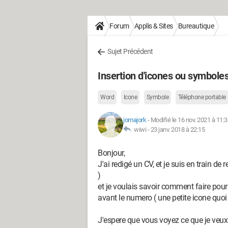
Forum
Applis & Sites
Bureautique
Sujet Précédent
Insertion d'icones ou symbole
Word
Icone
Symbole
Téléphone portable
jomajork
-
Modifié le 16 nov. 2021 à 11:3
wiwi -
23 janv. 2018 à 22:15
Bonjour,
J'ai redigé un CV, et je suis en train de
)
et je voulais savoir comment faire pour 
avant le numero ( une petite icone quoi 
J'espere que vous voyez ce que je veux d