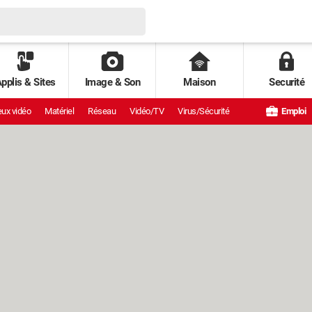
pplis & Sites
Image & Son
Maison
Securité
ux vidéo
Matériel
Réseau
Vidéo/TV
Virus/Sécurité
Emploi