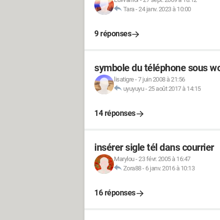
Tara
-
24 janv. 2023 à 10:00
9 réponses
symbole du téléphone sous w
lisatigre
-
7 juin 2008 à 21:56
uyuyuyu
-
25 août 2017 à 14:15
14 réponses
insérer sigle tél dans courrier
Marylou
-
23 févr. 2005 à 16:47
Zora88
-
6 janv. 2016 à 10:13
16 réponses