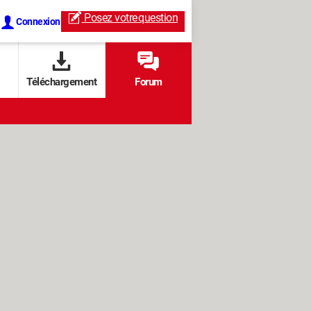
Posez votre
question
Connexion
Téléchargement
Forum