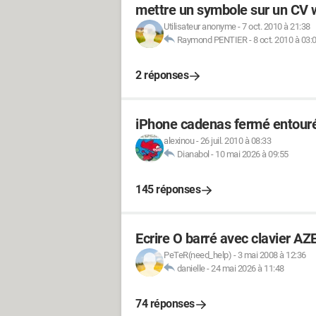
mettre un symbole sur un CV 
Utilisateur anonyme
-
7 oct. 2010 à 21:38
Raymond PENTIER
-
8 oct. 2010 à 03:
2 réponses
iPhone cadenas fermé entouré
alexinou
-
26 juil. 2010 à 08:33
Dianabol
-
10 mai 2026 à 09:55
145 réponses
Ecrire O barré avec clavier A
PeTeR(need_help)
-
3 mai 2008 à 12:36
danielle
-
24 mai 2026 à 11:48
74 réponses