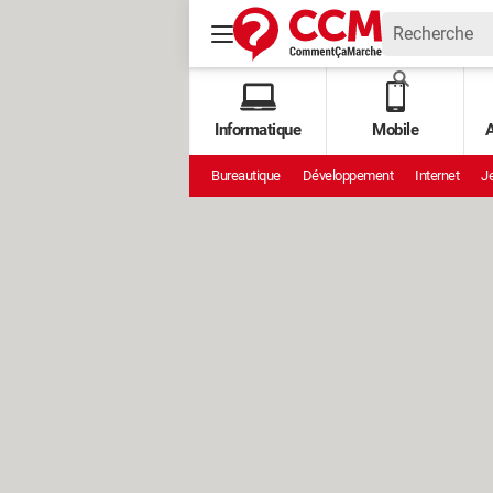
Informatique
Mobile
A
Bureautique
Développement
Internet
Je