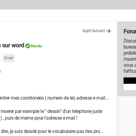
Foru
Sujet Suivant
Discus
s sur word
Résolu
bureau
probl
Email
maximi
vous 
l'effic
1
 rentrer mes coordonées ( numero de tel, adresse e mail...
inserer par exemple le " dessin" d'un telephone juste
) , puis de meme pour l'adresse e-mail !
ire, je suis desolé pour le vocabulaire pas tres pro...