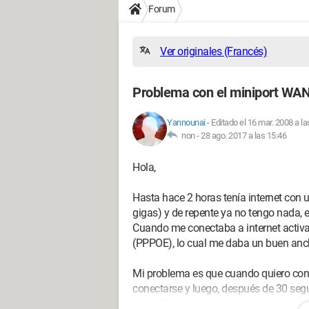
Forum
Ver originales (Francés)
Problema con el miniport WA
Yannounai
-
Editado el 16 mar. 2008 a la
non -
28 ago. 2017 a las 15:46
Hola,
Hasta hace 2 horas tenía internet con 
gigas) y de repente ya no tengo nada,
Cuando me conectaba a internet activa
(PPPOE), lo cual me daba un buen anc
Mi problema es que cuando quiero con
conectarse y luego, después de 30 segu
conexión, pero en vano...