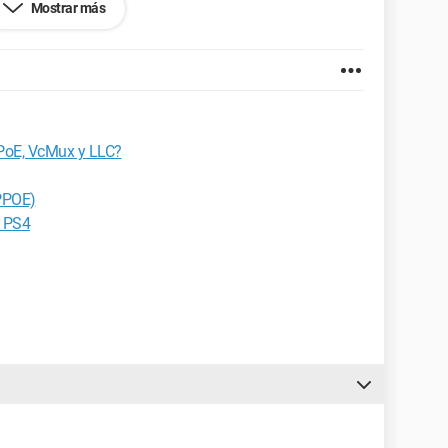
Mostrar más
 en vano, me dice (el asistente de instalación) que mi PC
ecte su cable ethernet y reinicie el proceso... en fin,
PPoE, VcMux y LLC?
ema?
PPOE)
a PS4
 pasando.
et Explorer 7.0