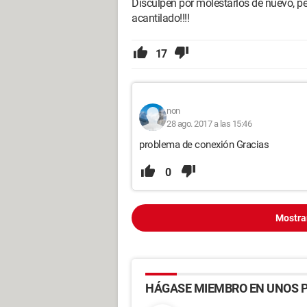
Disculpen por molestarlos de nuevo, pero
acantilado!!!!
17
non
28 ago. 2017 a las 15:46
problema de conexión Gracias
0
Mostra
HÁGASE MIEMBRO EN UNOS P