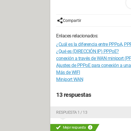
He intentado reinstalar mi Alice Box =>
no detecta mi Alice Box, por favor descon
Compartir
como les he dicho, en vano...
Enlaces relacionados:
Pregunta:
¿Qué hacer?
¿Cuál es la diferencia entre PPPoA, P
¿Es mi PC el que tiene un problema?
¿Qué es (DIRECCIÓN IP) PPPoE?
¿Es mi Alice Box la que tiene un probl
conexión a través de WAN miniport (P
¿Debo formatear mi PC?
Ajustes de PPPoE para conexión a un
Más de WIFI
En fin, ¡AYUDA! porque no sé qué está
Miniport WAN
Gracias por sus respuestas,
13 respuestas
Yann
Configuración: 
Windows XP Intern
RESPUESTA 1 / 13
Mejor respuesta