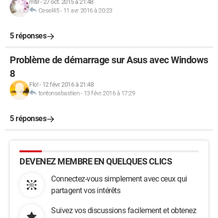
mtir
-
27 oct. 2015 à 21:48
Cesel45
-
11 avr. 2016 à 20:23
5 réponses
Problème de démarrage sur Asus avec Windows
8
Flo!
-
12 févr. 2016 à 21:48
tontonsebastien
-
13 févr. 2016 à 17:29
5 réponses
DEVENEZ MEMBRE EN QUELQUES CLICS
Connectez-vous simplement avec ceux qui
partagent vos intérêts
Suivez vos discussions facilement et obtenez