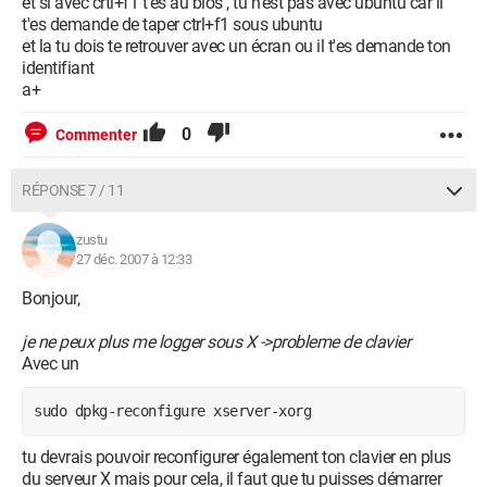
et si avec crtl+f1 t'es au bios , tu n'est pas avec ubuntu car il
t'es demande de taper ctrl+f1 sous ubuntu
et la tu dois te retrouver avec un écran ou il t'es demande ton
identifiant
a+
0
Commenter
RÉPONSE 7 / 11
zustu
27 déc. 2007 à 12:33
Bonjour,
je ne peux plus me logger sous X ->probleme de clavier
Avec un
sudo dpkg-reconfigure xserver-xorg
tu devrais pouvoir reconfigurer également ton clavier en plus
du serveur X mais pour cela, il faut que tu puisses démarrer