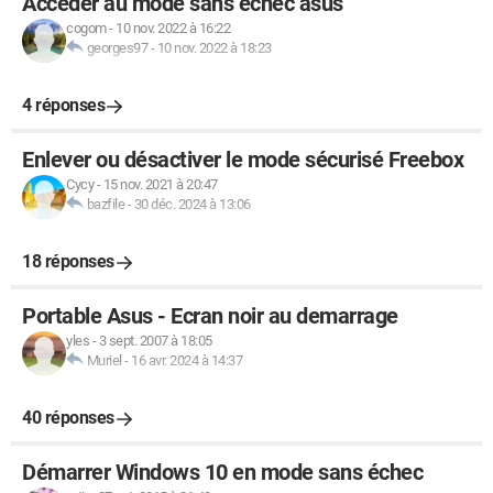
Accéder au mode sans échec asus
cogom
-
10 nov. 2022 à 16:22
georges97
-
10 nov. 2022 à 18:23
4 réponses
Enlever ou désactiver le mode sécurisé Freebox
Cycy
-
15 nov. 2021 à 20:47
bazfile
-
30 déc. 2024 à 13:06
18 réponses
Portable Asus - Ecran noir au demarrage
yles
-
3 sept. 2007 à 18:05
Muriel
-
16 avr. 2024 à 14:37
40 réponses
Démarrer Windows 10 en mode sans échec