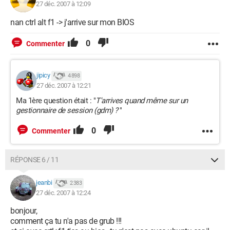
27 déc. 2007 à 12:09
nan ctrl alt f1 -> j'arrive sur mon BIOS
0
Commenter
jipicy
4 898
27 déc. 2007 à 12:21
Ma 1ère question était : "
T'arrives quand même sur un
gestionnaire de session (gdm) ?
"
0
Commenter
RÉPONSE 6 / 11
jeanbi
2 383
27 déc. 2007 à 12:24
bonjour,
comment ça tu n'a pas de grub !!!