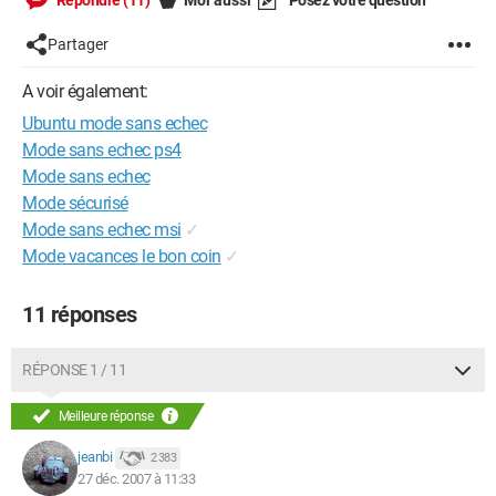
Répondre (11)
Moi aussi
Posez votre question
Partager
A voir également:
Ubuntu mode sans echec
Mode sans echec ps4
Mode sans echec
Mode sécurisé
Mode sans echec msi
✓
Mode vacances le bon coin
✓
11 réponses
RÉPONSE 1 / 11
Meilleure réponse
jeanbi
2 383
27 déc. 2007 à 11:33