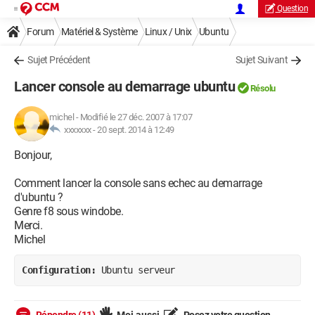
Question
Forum
Matériel & Système
Linux / Unix
Ubuntu
Sujet Précédent
Sujet Suivant
Lancer console au demarrage ubuntu
Résolu
michel
-
Modifié le 27 déc. 2007 à 17:07
xxxxxxx -
20 sept. 2014 à 12:49
Bonjour,
Comment lancer la console sans echec au demarrage
d'ubuntu ?
Genre f8 sous windobe.
Merci.
Michel
Configuration: 
Ubuntu serveur