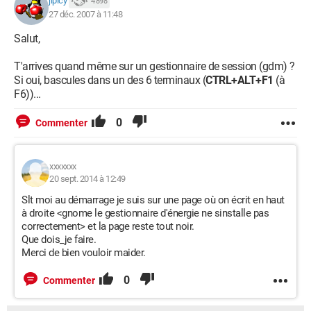
jipicy
4 898
27 déc. 2007 à 11:48
Salut,
T'arrives quand même sur un gestionnaire de session (gdm) ?
Si oui, bascules dans un des 6 terminaux (
CTRL+ALT+F1
(à
F6))...
0
Commenter
xxxxxxx
20 sept. 2014 à 12:49
Slt moi au démarrage je suis sur une page où on écrit en haut
à droite <gnome le gestionnaire d'énergie ne sinstalle pas
correctement> et la page reste tout noir.
Que dois_je faire.
Merci de bien vouloir maider.
0
Commenter