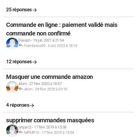
25 réponses
Commande en ligne : paiement validé mais
commande non confirmé
Davazn
-
19 juil. 2021 à 21:34
Framboise99
-
5 oct. 2025 à 18:19
12 réponses
Masquer une commande amazon
Akim
-
27 févr. 2020 à 18:57
Akim
-
28 févr. 2020 à 02:16
4 réponses
supprimer commandes masquées
orqua12
-
17 févr. 2019 à 15:38
MPMP10
-
17 févr. 2019 à 15:54