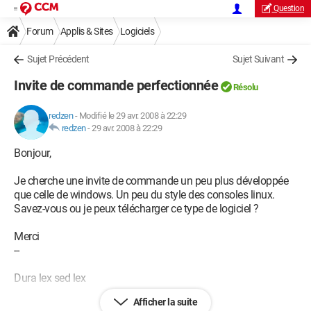
Question
Forum
Applis & Sites
Logiciels
Sujet Précédent
Sujet Suivant
Invite de commande perfectionnée
Résolu
redzen
-
Modifié le 29 avr. 2008 à 22:29
redzen
-
29 avr. 2008 à 22:29
Bonjour,
Je cherche une invite de commande un peu plus développée
que celle de windows. Un peu du style des consoles linux.
Savez-vous ou je peux télécharger ce type de logiciel ?
Merci
--
Dura lex sed lex
Afficher la suite
Configuration: 
Windows XP
