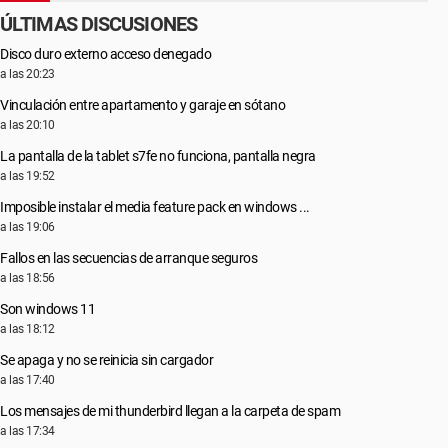
ÚLTIMAS DISCUSIONES
Disco duro externo acceso denegado
a las 20:23
Vinculación entre apartamento y garaje en sótano
a las 20:10
La pantalla de la tablet s7fe no funciona, pantalla negra
a las 19:52
Imposible instalar el media feature pack en windows ...
a las 19:06
Fallos en las secuencias de arranque seguros
a las 18:56
Son windows 11
a las 18:12
Se apaga y no se reinicia sin cargador
a las 17:40
Los mensajes de mi thunderbird llegan a la carpeta de spam
a las 17:34