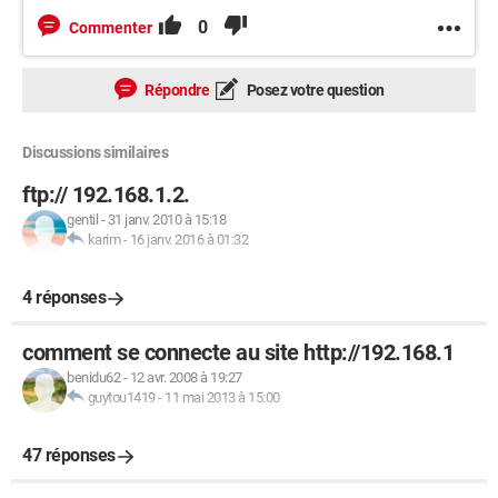
0
Commenter
Répondre
Posez votre question
Discussions similaires
ftp:// 192.168.1.2.
gentil
-
31 janv. 2010 à 15:18
karim
-
16 janv. 2016 à 01:32
4 réponses
comment se connecte au site http://192.168.1
benidu62
-
12 avr. 2008 à 19:27
guytou1419
-
11 mai 2013 à 15:00
47 réponses