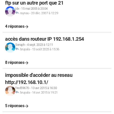
ftp sur un autre port que 21
jdx
-
15 mai 2005 à 20:04
raynau
-
20 déc. 2007 à 12:29
4 réponses
accès dans routeur IP 192.168.1.254
Seraph
-
4 sept. 2023 à 12:11
brupala
-
13 août 2025 à 15:36
8 réponses
impossible d'accéder au reseau
http://192.168.10.1/
fred59670
-
13 avr. 2015 à 16:30
brupala
-
14 avr. 2015 à 19:21
5 réponses