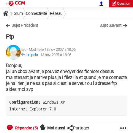
Question
Forum
Connectivité
Réseau
Sujet Précédent
Sujet Suivant
Ftp
llad
-
Modifié le 13 nov. 2007 à 18:06
brupala
-
13 nov. 2007 à 18:06
Bonjour,
jai un xbox avant je pouvez envoyer des fichioer dessus
maintenant je narrive plus ja i filezilla et quand je me connecte
je nai rien je ne sais pas si c est le serveur ou l adresse ftp
aidez moi svp
Configuration: 
Windows XP

Internet Explorer 7.0
Répondre (5)
Moi aussi
Partager