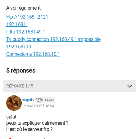
A voir également:
Ftp //192.168.l.2121
192.168.l.l
Http 192.168 l 49.1
Tv buddy connection 192.168.49.1 impossible
192.168.l0.1
Connexion a 192.168.10.1
5 réponses
RÉPONSE 1 / 5
brupala
14 440
12 nov. 2007 à 16:54
salut,
peux tu expliquer calmement ?
il est où le serveur ftp ?