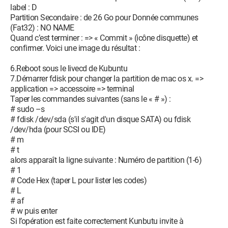
label : D
Partition Secondaire : de 26 Go pour Donnée communes
(Fat32) : NO NAME
Quand c’est terminer : => « Commit » (icône disquette) et
confirmer. Voici une image du résultat :
6.Reboot sous le livecd de Kubuntu
7.Démarrer fdisk pour changer la partition de mac os x. =>
application => accessoire => terminal
Taper les commandes suivantes (sans le « # ») :
# sudo –s
# fdisk /dev/sda (s'il s'agit d'un disque SATA) ou fdisk
/dev/hda (pour SCSI ou IDE)
# m
# t
alors apparaît la ligne suivante : Numéro de partition (1-6)
# 1
# Code Hex (taper L pour lister les codes)
# L
# af
# w puis enter
Si l’opération est faite correctement Kunbutu invite à