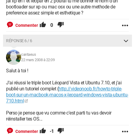
jai xp en1 et leopar en 2 pourai tu me donner le nom d'un
bootloader sur xp ou mac osx ou une autre methode de
preference assez simple et esthetique ?
0
Commenter
RÉPONSE 6 / 6
cantaeus
22 mars 2008 à 22:09
Salut à toi !
J'ai réussi le triple boot Léopard Vista et Ubuntu 7.10, et j'ai
publié un tutoriel complet (
http://videonoob.fr/howto-triple-
boot-sur-un-macbook-macos-x-leopard-windows-vista-ubuntu-
710.html
Perso je pense que vu comme c'est parti tu vas devoir
réinstaller tes OS...
-1
Commenter