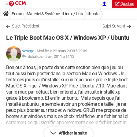
Question
Forum
Matériel & Système
Linux / Unix
Ubuntu
Sujet Précédent
Sujet Suivant
Le Triple Boot Mac OS X / Windows XP / Ubuntu
Nesego
-
Modifié le 22 mars 2008 à 22:09
dobalkus -
5 avr. 2011 à 14:12
Bonjour à tous, je poste dans cette section bien que j'eu pu
tout aussi bien poster dans la section Mac ou Windows. Je
tente ces jours-ci d'installer sur un mac book pro le triple boot
Mac OS X Tiger / Windows XP Pro / Ubuntu 7.10. Mac étant
sur le mac par défaut bien entendu, j'ai ensuite installé xp
grâce à bootcamp. Et enfin unbuntu. Mais depuis que j'ai
installé unbuntu, je semble avoir un problème de taille : je ne
peux plus booter sur mac et windows. GRUB me propose de
booter sur windows mais ce choix m'affiche une fichier hal.dll
corrompu, ce qui signifie apparemment que le fichier boot.ini
est mal configuré, pourtant tout semble comme il faut à
Afficher la suite
moins que je n'ai pas choisi la bonne partition. Bref, j'aimerais