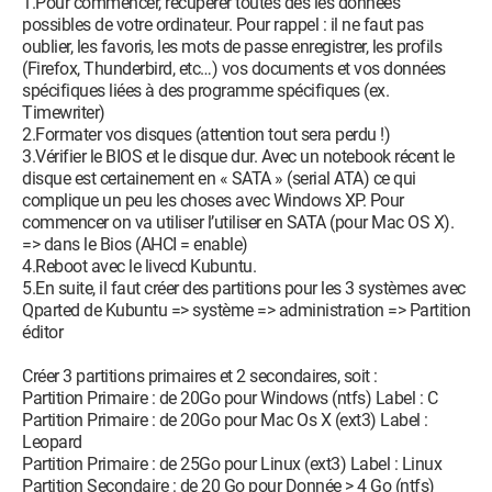
1.Pour commencer, récupérer toutes des les données
possibles de votre ordinateur. Pour rappel : il ne faut pas
oublier, les favoris, les mots de passe enregistrer, les profils
(Firefox, Thunderbird, etc…) vos documents et vos données
spécifiques liées à des programme spécifiques (ex.
Timewriter)
2.Formater vos disques (attention tout sera perdu !)
3.Vérifier le BIOS et le disque dur. Avec un notebook récent le
disque est certainement en « SATA » (serial ATA) ce qui
complique un peu les choses avec Windows XP. Pour
commencer on va utiliser l’utiliser en SATA (pour Mac OS X).
=> dans le Bios (AHCI = enable)
4.Reboot avec le livecd Kubuntu.
5.En suite, il faut créer des partitions pour les 3 systèmes avec
Qparted de Kubuntu => système => administration => Partition
éditor
Créer 3 partitions primaires et 2 secondaires, soit :
Partition Primaire : de 20Go pour Windows (ntfs) Label : C
Partition Primaire : de 20Go pour Mac Os X (ext3) Label :
Leopard
Partition Primaire : de 25Go pour Linux (ext3) Label : Linux
Partition Secondaire : de 20 Go pour Donnée > 4 Go (ntfs)