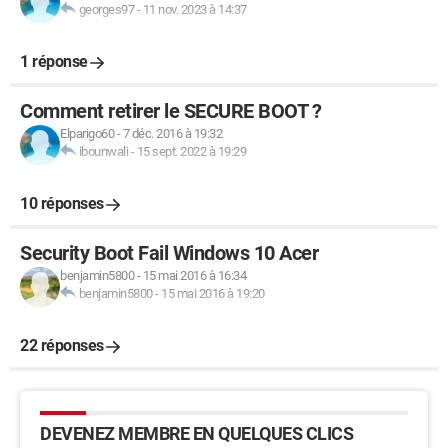
georges97
-
11 nov. 2023 à 14:37
1 réponse
Comment retirer le SECURE BOOT ?
Elparigo60
-
7 déc. 2016 à 19:32
ibounwali
-
15 sept. 2022 à 19:29
10 réponses
Security Boot Fail Windows 10 Acer
benjamin5800
-
15 mai 2016 à 16:34
benjamin5800
-
15 mai 2016 à 19:20
22 réponses
DEVENEZ MEMBRE EN QUELQUES CLICS