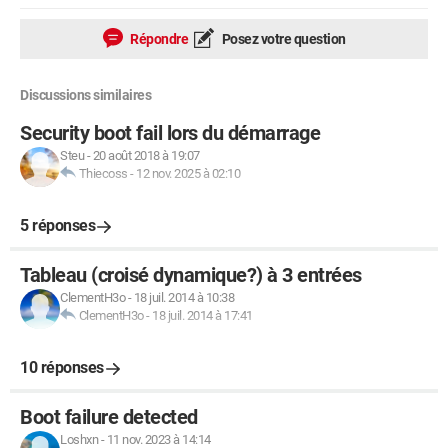
Répondre
Posez votre question
Discussions similaires
Security boot fail lors du démarrage
Steu
-
20 août 2018 à 19:07
Thiecoss
-
12 nov. 2025 à 02:10
5 réponses
Tableau (croisé dynamique?) à 3 entrées
ClementH3o
-
18 juil. 2014 à 10:38
ClementH3o
-
18 juil. 2014 à 17:41
10 réponses
Boot failure detected
Loshxn
-
11 nov. 2023 à 14:14