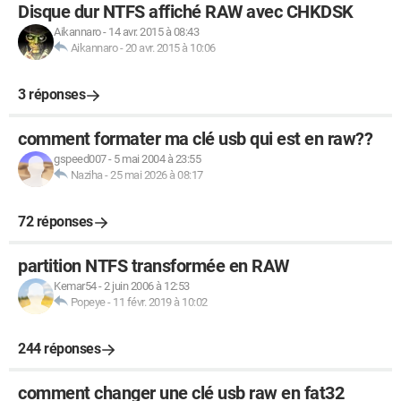
Disque dur NTFS affiché RAW avec CHKDSK
Aikannaro
-
14 avr. 2015 à 08:43
Aikannaro
-
20 avr. 2015 à 10:06
3 réponses
comment formater ma clé usb qui est en raw??
gspeed007
-
5 mai 2004 à 23:55
Naziha
-
25 mai 2026 à 08:17
72 réponses
partition NTFS transformée en RAW
Kemar54
-
2 juin 2006 à 12:53
Popeye
-
11 févr. 2019 à 10:02
244 réponses
comment changer une clé usb raw en fat32