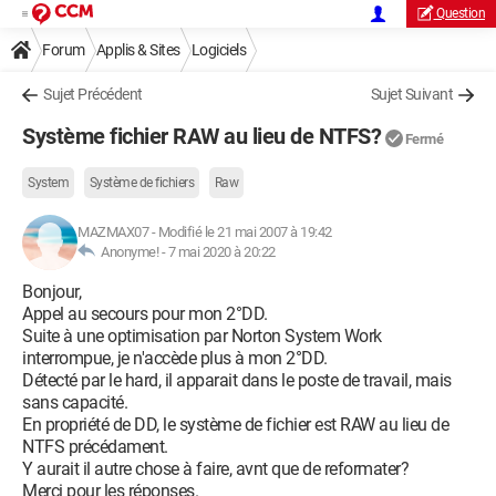
Question
Forum
Applis & Sites
Logiciels
Sujet Précédent
Sujet Suivant
Système fichier RAW au lieu de NTFS?
Fermé
System
Système de fichiers
Raw
MAZMAX07
-
Modifié le 21 mai 2007 à 19:42
Anonyme! -
7 mai 2020 à 20:22
Bonjour,
Appel au secours pour mon 2°DD.
Suite à une optimisation par Norton System Work
interrompue, je n'accède plus à mon 2°DD.
Détecté par le hard, il apparait dans le poste de travail, mais
sans capacité.
En propriété de DD, le système de fichier est RAW au lieu de
NTFS précédament.
Y aurait il autre chose à faire, avnt que de reformater?
Merci pour les réponses.