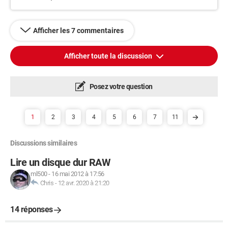
Afficher les 7 commentaires
Afficher toute la discussion
Posez votre question
1
2
3
4
5
6
7
11
Discussions similaires
Lire un disque dur RAW
ml500
-
16 mai 2012 à 17:56
Chris
-
12 avr. 2020 à 21:20
14 réponses