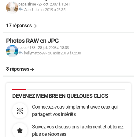
papa slime
-
27 oct. 2007 à 15:41
Auriol
-
4 mai 2019 à 23:35
17 réponses
Photos RAW en JPG
reece4183
-
28 juil. 2008 à 18:33
kellymetoo99
-
28 août 2019 à 02:30
8 réponses
DEVENEZ MEMBRE EN QUELQUES CLICS
Connectez-vous simplement avec ceux qui
partagent vos intérêts
Suivez vos discussions facilement et obtenez
plus de réponses