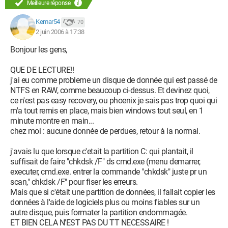
Meilleure réponse
Kemar54
70
2 juin 2006 à 17:38
Bonjour les gens,
QUE DE LECTURE!!
j'ai eu comme probleme un disque de donnée qui est passé de
NTFS en RAW, comme beaucoup ci-dessus. Et devinez quoi,
ce n'est pas easy recovery, ou phoenix je sais pas trop quoi qui
m'a tout remis en place, mais bien windows tout seul, en 1
minute montre en main...
chez moi : aucune donnée de perdues, retour à la normal.
j'avais lu que lorsque c'etait la partition C: qui plantait, il
suffisait de faire "chkdsk /F" ds cmd.exe (menu demarrer,
executer, cmd.exe. entrer la commande "chkdsk" juste pr un
scan," chkdsk /F" pour fiser les erreurs.
Mais que si c'était une partition de données, il fallait copier les
données à l'aide de logiciels plus ou moins fiables sur un
autre disque, puis formater la partition endommagée.
ET BIEN CELA N'EST PAS DU TT NECESSAIRE !