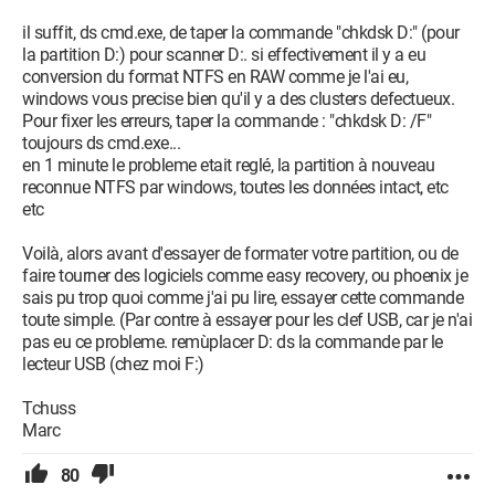
il suffit, ds cmd.exe, de taper la commande "chkdsk D:" (pour
la partition D:) pour scanner D:. si effectivement il y a eu
conversion du format NTFS en RAW comme je l'ai eu,
windows vous precise bien qu'il y a des clusters defectueux.
Pour fixer les erreurs, taper la commande : "chkdsk D: /F"
toujours ds cmd.exe...
en 1 minute le probleme etait reglé, la partition à nouveau
reconnue NTFS par windows, toutes les données intact, etc
etc
Voilà, alors avant d'essayer de formater votre partition, ou de
faire tourner des logiciels comme easy recovery, ou phoenix je
sais pu trop quoi comme j'ai pu lire, essayer cette commande
toute simple. (Par contre à essayer pour les clef USB, car je n'ai
pas eu ce probleme. remùplacer D: ds la commande par le
lecteur USB (chez moi F:)
Tchuss
Marc
80