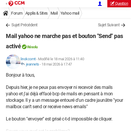
Question
Forum
Applis & Sites
Mail
Yahoo mail
Sujet Précédent
Sujet Suivant
Mail yahoo ne marche pas et bouton "Send" pas
activé
Résolu
linokcomt
-
Modifié le 18 mai 2026 à 11:40
jeannets
-
18 mai 2026 à 17:47
Bonjour à tous,
Depuis hier, je ne peux pas envoyer ni recevoir des mails
yahoo et j'ai déjà effacé bcp de mails en pensant à mon
stockage. Il y a un message entouré d'un cadre jaunâtre "your
mailbox can't send or receive news emails"
Le bouton "envoyer" est grisé c-t-d impossible de cliquer.