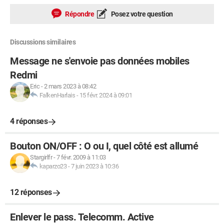
Répondre
Posez votre question
Discussions similaires
Message ne s'envoie pas données mobiles
Redmi
Eric
-
2 mars 2023 à 08:42
FalkenHarlais
-
15 févr. 2024 à 09:01
4 réponses
Bouton ON/OFF : O ou I, quel côté est allumé
Stargirlfr
-
7 févr. 2009 à 11:03
kaparzo23
-
7 juin 2023 à 10:36
12 réponses
Enlever le pass. Telecomm. Active