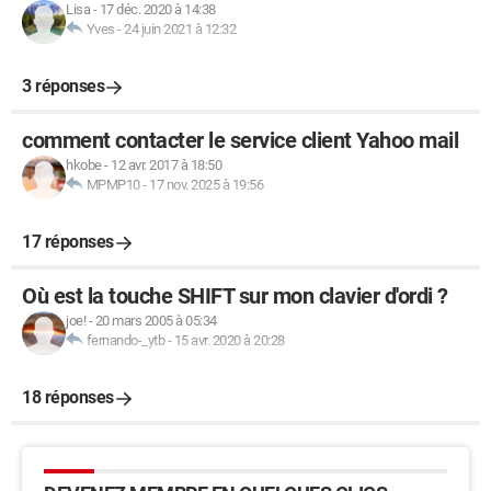
Lisa
-
17 déc. 2020 à 14:38
Yves
-
24 juin 2021 à 12:32
3 réponses
comment contacter le service client Yahoo mail
hkobe
-
12 avr. 2017 à 18:50
MPMP10
-
17 nov. 2025 à 19:56
17 réponses
Où est la touche SHIFT sur mon clavier d'ordi ?
joe!
-
20 mars 2005 à 05:34
fernando-_ytb
-
15 avr. 2020 à 20:28
18 réponses