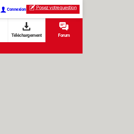
Posez votre
question
Connexion
Téléchargement
Forum