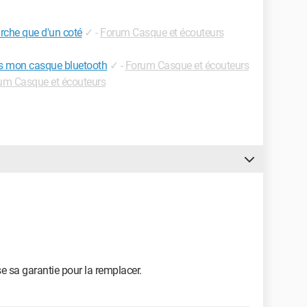
che que d'un coté
✓
-
Forum Casque et écouteurs
s mon casque bluetooth
✓
-
Forum Casque et écouteurs
um Casque et écouteurs
ise sa garantie pour la remplacer.