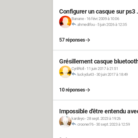
Configurer un casque sur ps3 .
Banane
-
16 févr. 2009 à 10:06
ahmedifou
-
5 juin 2026 à 12:35
57 réponses
Grésillement casque bluetoot
CyrilRoll
-
11 juin 2017 à 21:51
luckydu43
-
30 juin 2017 à 18:49
10 réponses
Impossible d'être entendu av
kardeyo
-
28 sept. 2023 à 19:26
crooner76
-
30 sept. 2023 à 12:59