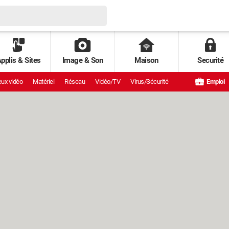
pplis & Sites
Image & Son
Maison
Securité
ux vidéo
Matériel
Réseau
Vidéo/TV
Virus/Sécurité
Emploi