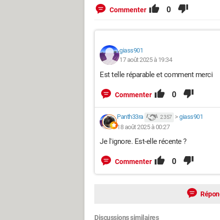
0
Commenter
giass901
17 août 2025 à 19:34
Est telle réparable et comment merci
0
Commenter
Panth33ra
>
giass901
2 357
18 août 2025 à 00:27
Je l'ignore. Est-elle récente ?
0
Commenter
Répon
Discussions similaires