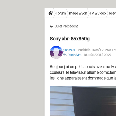
Forum
Image & Son
TV & Vidéo
Télév
Sujet Précédent
Sony xbr-85x850g
giass901
-
Modifié le 16 août 2025 à 17
Panth33ra
-
18 août 2025 à 00:27
Bonjour j ai un petit soucis avec ma tv 
couleurs le téléviseur allume correcte
les ligne apparaissent dommage que j