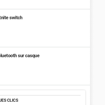
tnite switch
bluetooth sur casque
ES CLICS