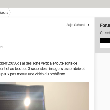
iseurs
Foru
Sujet Suivant
Questi
:31
xbr-85x850g j ai des ligne verticale toute sorte de
ment et au bout de 3 secondes l image s assombrie et
e peux pas mettre une vidéo du problème