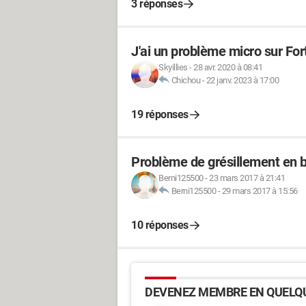
3 réponses
J'ai un problème micro sur For
Skyillies
-
28 avr. 2020 à 08:41
Chichou
-
22 janv. 2023 à 17:00
19 réponses
Problème de grésillement en 
Berni125500
-
23 mars 2017 à 21:41
Berni125500
-
29 mars 2017 à 15:56
10 réponses
DEVENEZ MEMBRE EN QUELQU