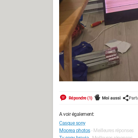
Répondre (1)
Moi aussi
Part
A voir également:
Casque sony
Moorea photos
- Meilleures réponses
Tv sony bravia
- Meilleures réponses