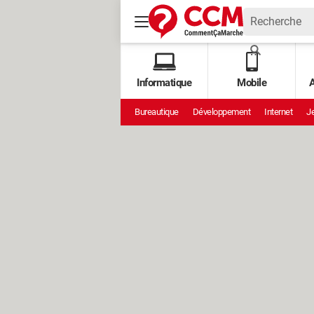
Informatique
Mobile
A
Bureautique
Développement
Internet
Je