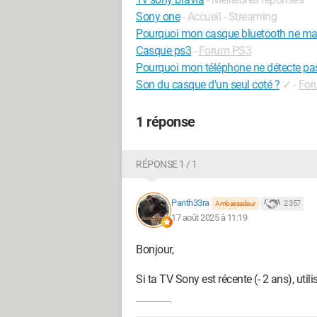
Sony one
- Accueil - Streaming
Pourquoi mon casque bluetooth ne mar
Casque ps3
-
Forum PS3
Pourquoi mon téléphone ne détecte pa
Son du casque d'un seul coté ?
✓
-
For
1 réponse
RÉPONSE 1 / 1
Panth33ra
2 357
Ambassadeur
17 août 2025 à 11:19
Bonjour,
Si ta TV Sony est récente (- 2 ans), util