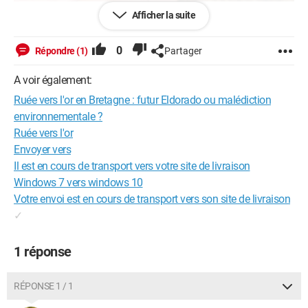
Afficher la suite
0
Répondre (1)
Partager
phawat
Un riche géologue, Keith Barron, vise à exploiter largement des
A voir également:
mines en France, spécifiquement en Bretagne. En utilisant son
Ruée vers l'or en Bretagne : futur Eldorado ou malédiction
instinct et un vieil article de presse, Barron rêve de transformer
environnementale ?
cette région en une nouvelle version de l'Eldorado. Sa société
basée au Canada, Aurania Resources, a déposé des
Ruée vers l'or
demandes de permis de recherche minière pour 42
Envoyer vers
communes en Bretagne, couvrant 850 km². Cependant, ses
Il est en cours de transport vers votre site de livraison
plans suscitent des préoccupations quant à l'impact potentiel
Windows 7 vers windows 10
sur l'environnement local. Qu'en pensez-vous ? Un Eldorado
Votre envoi est en cours de transport vers son site de livraison
en Bretagne pourrait-il être une bénédiction ou une
malédiction pour la région ?
✓
Source
1 réponse
RÉPONSE 1 / 1