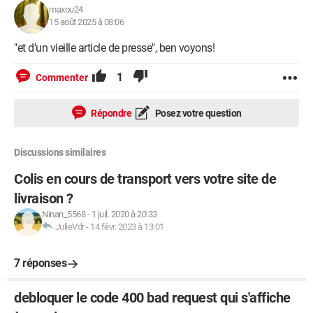
maxou24
15 août 2025 à 08:06
"et d'un vieille article de presse", ben voyons!
1
Commenter
Répondre
Posez votre question
Discussions similaires
Colis en cours de transport vers votre site de
livraison ?
Ninan_5568
-
1 juil. 2020 à 20:33
JulieVdr
-
14 févr. 2023 à 13:01
7 réponses
debloquer le code 400 bad request qui s'affiche