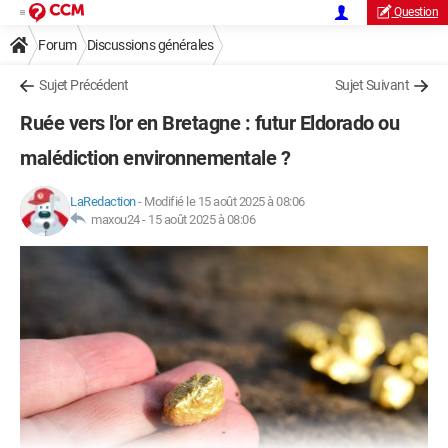
Question
Forum
Discussions générales
Sujet Précédent
Sujet Suivant
Ruée vers l'or en Bretagne : futur Eldorado ou
malédiction environnementale ?
LaRedaction
-
Modifié le 15 août 2025 à 08:06
maxou24 -
15 août 2025 à 08:06