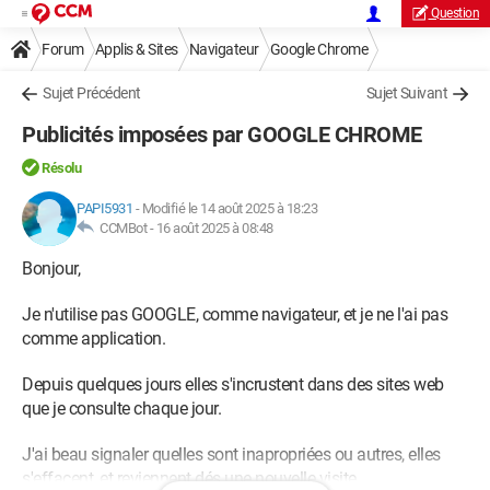
Question
Forum
Applis & Sites
Navigateur
Google Chrome
Sujet Précédent
Sujet Suivant
Publicités imposées par GOOGLE CHROME
Résolu
PAPI5931
-
Modifié le 14 août 2025 à 18:23
CCMBot -
16 août 2025 à 08:48
Bonjour,
Je n'utilise pas GOOGLE, comme navigateur, et je ne l'ai pas
comme application.
Depuis quelques jours elles s'incrustent dans des sites web
que je consulte chaque jour.
J'ai beau signaler quelles sont inapropriées ou autres, elles
s'effacent, et reviennent dés une nouvelle visite.