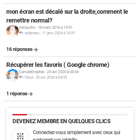
mon écran est décalé sur la droite,comment le
remettre normal?
minouche
-
18 mars 2016 à 19:51
radames
-
11 janv. 2024 à 10:31
16 réponses
Récupérer les favoris ( Google chrome)
CumuleEmplois
-
20 avr. 2020 à 04:34
fabul
-
20 avr. 2020 à 04:53
1 réponse
DEVENEZ MEMBRE EN QUELQUES CLICS
Connectez-vous simplement avec ceux qui
partagent vos intérêts