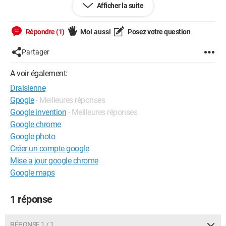
Afficher la suite
J'ai bien un bloqueur de publicité, rien n'y fait pour les
annonces publicitaires imposées par 'l'emmerd..."
Répondre (1)
Moi aussi
Posez votre question
Que peut on faire.
Partager
Merci pour vos conseils, ou doit on dire "amen"
A voir également:
Draisienne
Gpogle
- Meilleures réponses
Google invention
- Meilleures réponses
Google chrome
Google photo
Créer un compte google
Mise a jour google chrome
Google maps
1 réponse
RÉPONSE 1 / 1