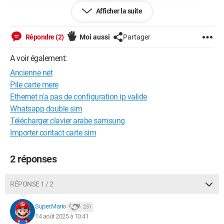
code pin. J'ai remis la carte sim dans mon ancien tél et ça
Afficher la suite
fonctionne très bien. merci pour votre aide
Répondre (2)
Moi aussi
Partager
Windows / Chrome 138.0.0.0
A voir également:
Ancienne net
Pile carte mere
Ethernet n'a pas de configuration ip valide
Whatsapp double sim
Télécharger clavier arabe samsung
Importer contact carte sim
2 réponses
RÉPONSE 1 / 2
Super.Mario
251
14 août 2025 à 10:41