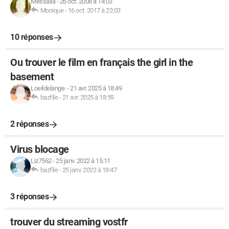
Messalla
-
26 oct. 2008 à 14:03
Monique
-
16 oct. 2017 à 22:03
10 réponses
Ou trouver le film en français the girl in the
basement
Loeildelange.
-
21 avr. 2025 à 18:49
bazfile
-
21 avr. 2025 à 18:59
2 réponses
Virus blocage
Liz7562
-
25 janv. 2022 à 15:11
bazfile
-
25 janv. 2022 à 18:47
3 réponses
trouver du streaming vostfr