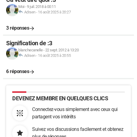
Moi
-
9 juil. 2018 à 00:11
Adraen
-
16 août 2025 à 20:27
3 réponses
Signification de :3
blanchecanelle
-
22 sept. 2012 à 13:20
Adraen
-
16 août 2025 à 20:55
6 réponses
DEVENEZ MEMBRE EN QUELQUES CLICS
Connectez-vous simplement avec ceux qui
partagent vos intérêts
Suivez vos discussions facilement et obtenez
plus de réponses