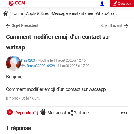
Question
Forum
Applis & Sites
Messagerie instantanée
WhatsApp
Sujet Précédent
Sujet Suivant
Comment modifier emoji d’un contact sur
watsap
Pas4200
-
Modifié le 11 août 2025 à 12:16
Bruno83200_6929
-
11 août 2025 à 17:02
Bonjour,
Comment modifier emoji d’un contact sur watsapp
iPhone / Safari 604.1
Répondre (1)
Moi aussi
Partager
1 réponse