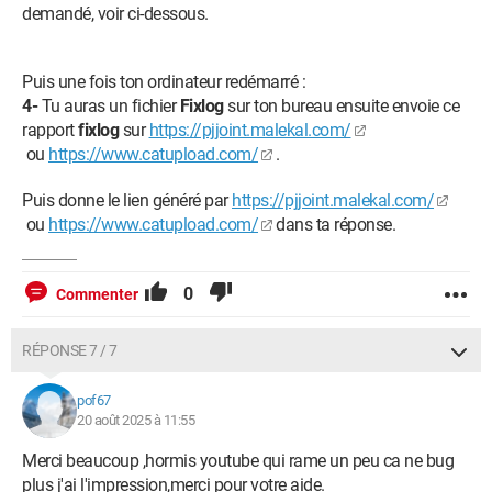
demandé, voir ci-dessous.
Puis une fois ton ordinateur redémarré :
4-
Tu auras un fichier
Fixlog
sur ton bureau ensuite envoie ce
rapport
fixlog
sur
https://pjjoint.malekal.com/
ou
https://www.catupload.com/
.
Puis donne le lien généré par
https://pjjoint.malekal.com/
ou
https://www.catupload.com/
dans ta réponse.
0
Commenter
RÉPONSE 7 / 7
pof67
20 août 2025 à 11:55
Merci beaucoup ,hormis youtube qui rame un peu ca ne bug
plus j'ai l'impression,merci pour votre aide.