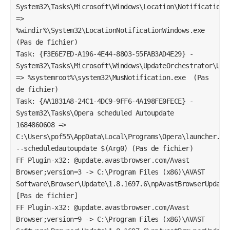
System32\Tasks\Microsoft\Windows\Location\Notifications 
=> 
%windir%\System32\LocationNotificationWindows.exe  
(Pas de fichier)

Task: {F3E6E7ED-A196-4E44-8803-55FAB3AD4E29} - 
System32\Tasks\Microsoft\Windows\UpdateOrchestrator\USO_
=> %systemroot%\system32\MusNotification.exe  (Pas 
de fichier)

Task: {AA1831A8-24C1-4DC9-9FF6-4A198FE0FECE} - 
System32\Tasks\Opera scheduled Autoupdate 
1684860608 => 
C:\Users\pof55\AppData\Local\Programs\Opera\launcher.exe 
--scheduledautoupdate $(Arg0) (Pas de fichier)

FF Plugin-x32: @update.avastbrowser.com/Avast 
Browser;version=3 -> C:\Program Files (x86)\AVAST 
Software\Browser\Update\1.8.1697.6\npAvastBrowserUpdate3
[Pas de fichier]

FF Plugin-x32: @update.avastbrowser.com/Avast 
Browser;version=9 -> C:\Program Files (x86)\AVAST 