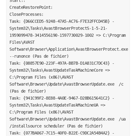
Start::

CreateRestorePoint:

CloseProcesses:

Task: {D66CCED5-9248-47A5-AC76-F7E32FFCD45B} - 
System32\Tasks\AvastBrowserProtectS-1-5-21-
1959099478-3414556190-1597730029-1002 => C:\Program 
Files\AVAST 
Software\Browser\Application\AvastBrowserProtect.exe  
--runonce (Pas de fichier)

Task: {08857E90-223F-497A-BB7B-D1A831C7DC43} - 
System32\Tasks\AvastUpdateTaskMachineCore => 
C:\Program Files (x86)\AVAST 
Software\Browser\Update\AvastBrowserUpdate.exe  /c 
(Pas de fichier)

Task: {941C99F2-8E88-4A0E-9467-D28B615641C2} - 
System32\Tasks\AvastUpdateTaskMachineUA => 
C:\Program Files (x86)\AVAST 
Software\Browser\Update\AvastBrowserUpdate.exe  /ua 
/installsource scheduler (Pas de fichier)

Task: {077BA067-7C15-40F0-B22E-C9DC2A54B4A2} - 