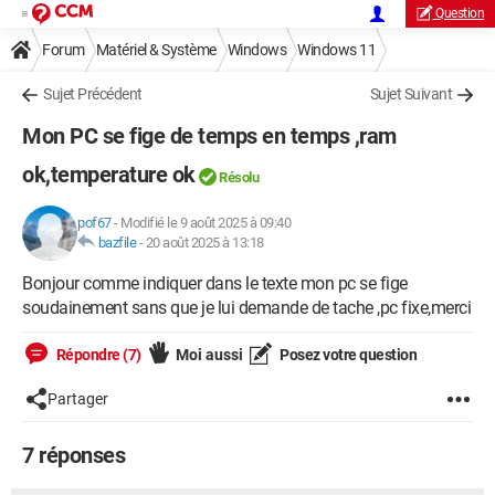
Question
Forum
Matériel & Système
Windows
Windows 11
Sujet Précédent
Sujet Suivant
Mon PC se fige de temps en temps ,ram
ok,temperature ok
Résolu
pof67
-
Modifié le 9 août 2025 à 09:40
bazfile
-
20 août 2025 à 13:18
Bonjour comme indiquer dans le texte mon pc se fige
soudainement sans que je lui demande de tache ,pc fixe,merci
Répondre (7)
Moi aussi
Posez votre question
Partager
7 réponses