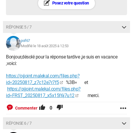
Posez votre question
RÉPONSE 5 / 7
pof67
Modifié le 18 août 2025 à 12:53
Bonjour,désolé pour la réponse tardive ,je suis en vacance
,voici:
https://pjjoint.malekal.com/files.php?
id=20250817_z7c12e7r7f5
%3B= et
https://pjjoint.malekal.com/files.php?
id=FRST_20250817_x5x15f6j7u12
merci.
0
Commenter
RÉPONSE 6 / 7