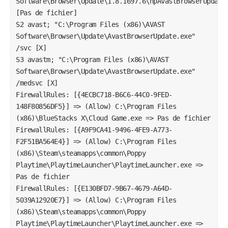
Software\Browser\Update\1.8.1697.6\npAvastBrowserUpdate3
[Pas de fichier]

S2 avast; "C:\Program Files (x86)\AVAST 
Software\Browser\Update\AvastBrowserUpdate.exe" 
/svc [X]

S3 avastm; "C:\Program Files (x86)\AVAST 
Software\Browser\Update\AvastBrowserUpdate.exe" 
/medsvc [X]

FirewallRules: [{4ECBC718-B6C6-44C0-9FED-
148F80856DF5}] => (Allow) C:\Program Files 
(x86)\BlueStacks X\Cloud Game.exe => Pas de fichier

FirewallRules: [{A9F9CA41-9496-4FE9-A773-
F2F51BA564E4}] => (Allow) C:\Program Files 
(x86)\Steam\steamapps\common\Poppy 
Playtime\PlaytimeLauncher\PlaytimeLauncher.exe => 
Pas de fichier

FirewallRules: [{E130BFD7-9B67-4679-A64D-
5039A12920E7}] => (Allow) C:\Program Files 
(x86)\Steam\steamapps\common\Poppy 
Playtime\PlaytimeLauncher\PlaytimeLauncher.exe => 