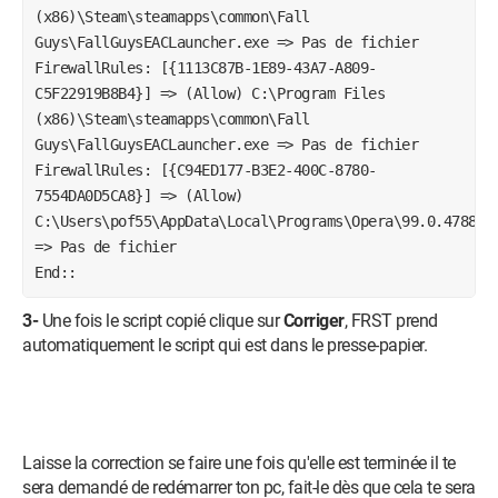
(x86)\Steam\steamapps\common\Fall 
Guys\FallGuysEACLauncher.exe => Pas de fichier

FirewallRules: [{1113C87B-1E89-43A7-A809-
C5F22919B8B4}] => (Allow) C:\Program Files 
(x86)\Steam\steamapps\common\Fall 
Guys\FallGuysEACLauncher.exe => Pas de fichier

FirewallRules: [{C94ED177-B3E2-400C-8780-
7554DA0D5CA8}] => (Allow) 
C:\Users\pof55\AppData\Local\Programs\Opera\99.0.4788.13
=> Pas de fichier

End::
3-
Une fois le script copié clique sur
Corriger
, FRST prend
automatiquement le script qui est dans le presse-papier.
Laisse la correction se faire une fois qu'elle est terminée il te
sera demandé de redémarrer ton pc, fait-le dès que cela te sera