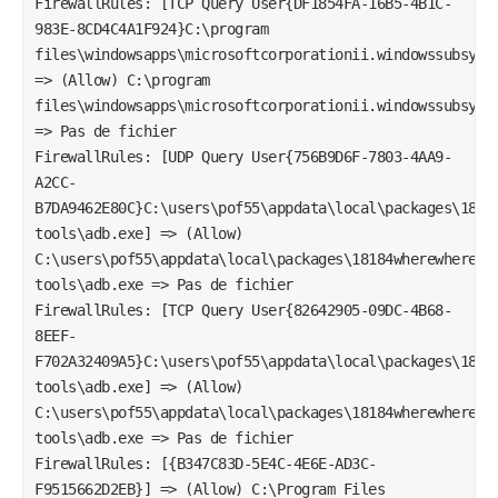
FirewallRules: [TCP Query User{DF1854FA-16B5-4B1C-
983E-8CD4C4A1F924}C:\program 
files\windowsapps\microsoftcorporationii.windowssubsyste
=> (Allow) C:\program 
files\windowsapps\microsoftcorporationii.windowssubsyste
=> Pas de fichier

FirewallRules: [UDP Query User{756B9D6F-7803-4AA9-
A2CC-
B7DA9462E80C}C:\users\pof55\appdata\local\packages\1818
tools\adb.exe] => (Allow) 
C:\users\pof55\appdata\local\packages\18184wherewhere.a
tools\adb.exe => Pas de fichier

FirewallRules: [TCP Query User{82642905-09DC-4B68-
8EEF-
F702A32409A5}C:\users\pof55\appdata\local\packages\1818
tools\adb.exe] => (Allow) 
C:\users\pof55\appdata\local\packages\18184wherewhere.a
tools\adb.exe => Pas de fichier

FirewallRules: [{B347C83D-5E4C-4E6E-AD3C-
F9515662D2EB}] => (Allow) C:\Program Files 