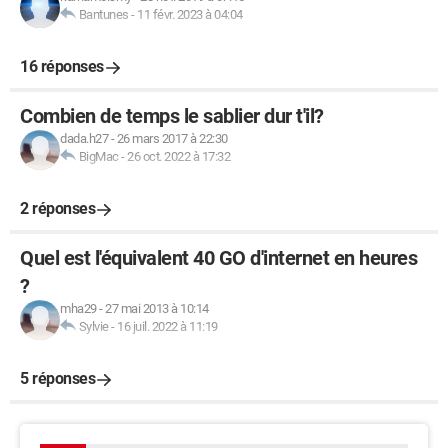
Bantunes
-
11 févr. 2023 à 04:04
16 réponses
Combien de temps le sablier dur t'il?
dada.h27
-
26 mars 2017 à 22:30
BigMac
-
26 oct. 2022 à 17:32
2 réponses
Quel est l'équivalent 40 GO d'internet en heures
?
mha29
-
27 mai 2013 à 10:14
Sylvie
-
16 juil. 2022 à 11:19
5 réponses