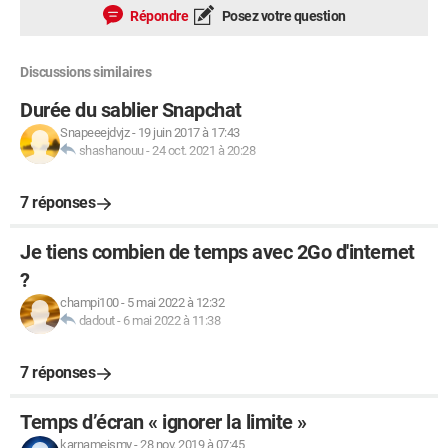
Répondre
Posez votre question
Discussions similaires
Durée du sablier Snapchat
Snapeeejdvjz
-
19 juin 2017 à 17:43
shashanouu
-
24 oct. 2021 à 20:28
7 réponses
Je tiens combien de temps avec 2Go d'internet
?
champi100
-
5 mai 2022 à 12:32
dadout
-
6 mai 2022 à 11:38
7 réponses
Temps d’écran « ignorer la limite »
karnameismy
-
28 nov. 2019 à 07:45