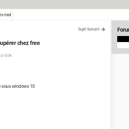
es mail
Foru
Sujet Suivant
upérer chez free
 à 10:34
ee sous windows 10