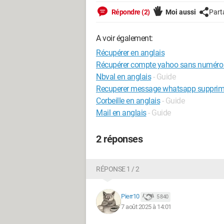
Répondre (2)
Moi aussi
Part
A voir également:
Récupérer en anglais
Récupérer compte yahoo sans numéro 
Nbval en anglais
- Guide
Recuperer message whatsapp suppri
Corbeille en anglais
- Guide
Mail en anglais
- Guide
2 réponses
RÉPONSE 1 / 2
Pierr10
5 840
7 août 2025 à 14:01