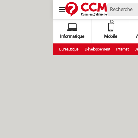
Informatique
Mobile
A
Bureautique
Développement
Internet
Je