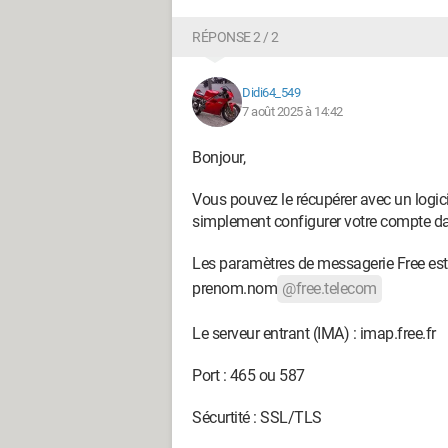
RÉPONSE 2 / 2
Didi64_549
7 août 2025 à 14:42
Bonjour,
Vous pouvez le récupérer avec un logi
simplement configurer votre compte dan
Les paramètres de messagerie Free est 
prenom.nom
@free.telecom
Le serveur entrant (IMA) : imap.free.fr
Port : 465 ou 587
Sécurtité : SSL/TLS