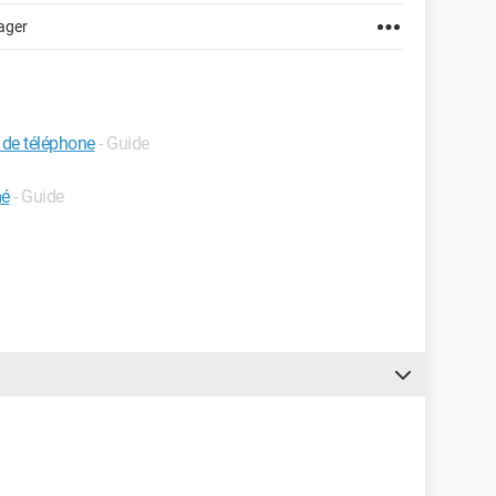
ager
de téléphone
- Guide
mé
- Guide