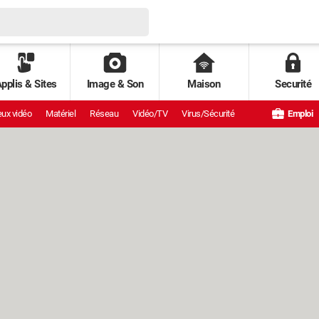
pplis & Sites
Image & Son
Maison
Securité
ux vidéo
Matériel
Réseau
Vidéo/TV
Virus/Sécurité
Emploi