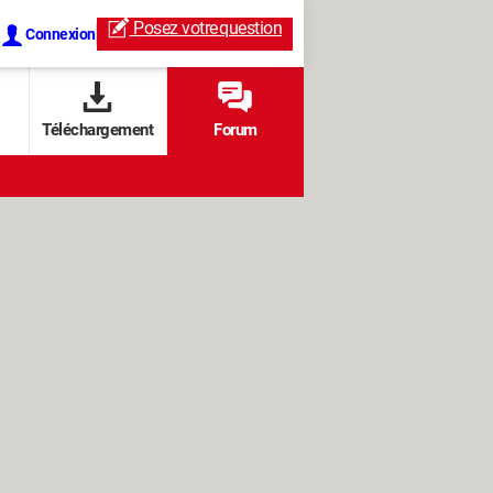
Posez votre
question
Connexion
Téléchargement
Forum