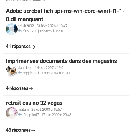
Adobe acrobat fich api-ms-win-core-winrt-l1-1-
0.dll manquant
crinik2002
-
23 févr. 2026 à 10:47
fabul
-
30 juin 2026 à 13:31
41 réponses
imprimer ses documents dans des magasins
dogfriend
-
14 oct. 2007 à 19:04
yggdrasoli
-
1 mai 2014 à 19:31
4 réponses
retrait casino 32 vegas
matam
-
26 oct. 2008 à 15:57
Peppito47
-
17 juin 2009 à 23:45
46 réponses