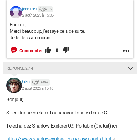
jane1261
15
2 août 2025 à 15:05
Bonjour,
Merci beaucoup, j'essaye cela de suite.
Je te tiens au courant
0
Commenter
RÉPONSE 2 / 4
fabul
6 069
2 août 2025 à 15:16
Bonjour,
Si les données étaient auparavant sur le disque C:
Téléchargez Shadow Explorer 0.9 Portable (Gratuit) ici:
https://www.shadowexplorer.com/downloads.html