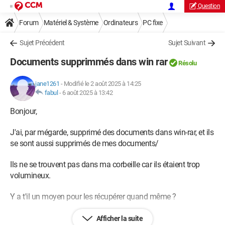
Question
Forum
Matériel & Système
Ordinateurs
PC fixe
Sujet Précédent
Sujet Suivant
Documents supprimmés dans win rar
Résolu
jane1261
-
Modifié le 2 août 2025 à 14:25
fabul
-
6 août 2025 à 13:42
Bonjour,
J'ai, par mégarde, supprimé des documents dans win-rar, et ils
se sont aussi supprimés de mes documents/
Ils ne se trouvent pas dans ma corbeille car ils étaient trop
volumineux.
Y a t'il un moyen pour les récupérer quand même ?
Merci d'avance pour votre aide.
Afficher la suite