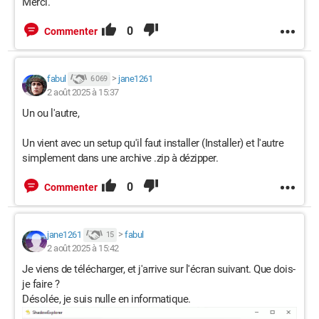
Merci.
0
Commenter
fabul
>
jane1261
6 069
2 août 2025 à 15:37
Un ou l'autre,
Un vient avec un setup qu'il faut installer (Installer) et l'autre
simplement dans une archive .zip à dézipper.
0
Commenter
jane1261
>
fabul
15
2 août 2025 à 15:42
Je viens de télécharger, et j'arrive sur l'écran suivant. Que dois-
je faire ?
Désolée, je suis nulle en informatique.