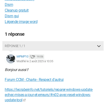
Dism
Cleanup gratuit
Dism gui
Légende image word
1 réponse
RÉPONSE 1 / 1
MPMP10
19 056
Modifié le 2 août 2025 à 10:35
Bonjour aussi
!
Forum CCM - Charte - Respect d'autrui
https://lecrabeinfo.net/tutoriels/reparer-windows-update-
echec-mises-a-jour-et-erreurs/#n02-avec-reset-windows-
update-tool