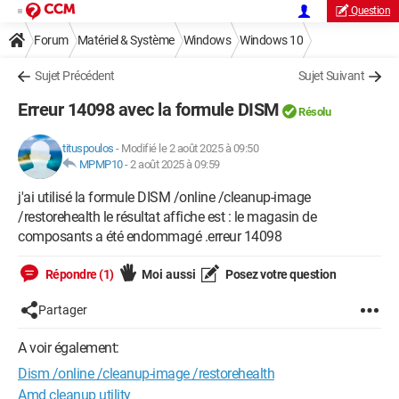
Question
Forum
Matériel & Système
Windows
Windows 10
Sujet Précédent
Sujet Suivant
Erreur 14098 avec la formule DISM
Résolu
tituspoulos
-
Modifié le 2 août 2025 à 09:50
MPMP10
-
2 août 2025 à 09:59
j'ai utilisé la formule DISM /online /cleanup-image
/restorehealth le résultat affiche est : le magasin de
composants a été endommagé .erreur 14098
Répondre (1)
Moi aussi
Posez votre question
Partager
A voir également:
Dism /online /cleanup-image /restorehealth
Amd cleanup utility