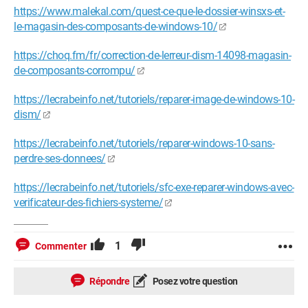
https://www.malekal.com/quest-ce-que-le-dossier-winsxs-et-
le-magasin-des-composants-de-windows-10/
https://choq.fm/fr/correction-de-lerreur-dism-14098-magasin-
de-composants-corrompu/
https://lecrabeinfo.net/tutoriels/reparer-image-de-windows-10-
dism/
https://lecrabeinfo.net/tutoriels/reparer-windows-10-sans-
perdre-ses-donnees/
https://lecrabeinfo.net/tutoriels/sfc-exe-reparer-windows-avec-
verificateur-des-fichiers-systeme/
1
Commenter
Répondre
Posez votre question