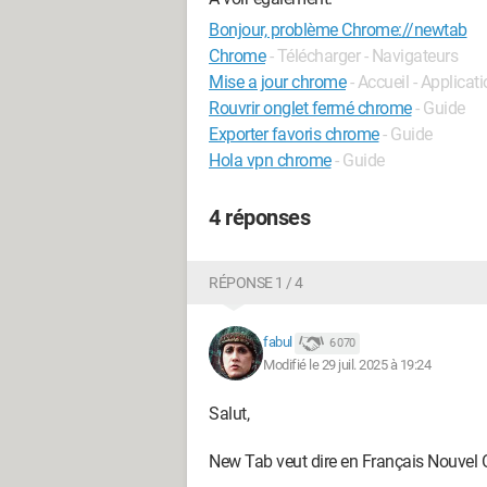
Bonjour, problème Chrome://newtab
Chrome
- Télécharger - Navigateurs
Mise a jour chrome
- Accueil - Applicat
Rouvrir onglet fermé chrome
- Guide
Exporter favoris chrome
- Guide
Hola vpn chrome
- Guide
4 réponses
RÉPONSE 1 / 4
fabul
6 070
Modifié le 29 juil. 2025 à 19:24
Salut,
New Tab veut dire en Français Nouvel 