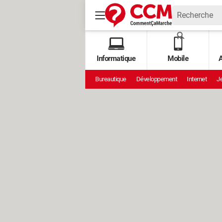
Informatique
Mobile
A
Bureautique
Développement
Internet
Je