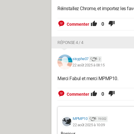
Réinstallez Chrome, et importez les fav
0
Commenter
RÉPONSE 4 / 4
sisyphe07
2
22 août 2025 à 08:15
Merci Fabul et merci MPMP10.
0
Commenter
MPMP10
19 002
22 août 2025 à 10:09
Bonjour,