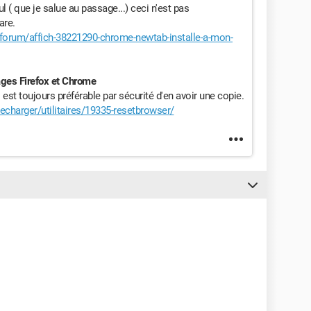
 ( que je salue au passage...) ceci n'est pas
are.
orum/affich-38221290-chrome-newtab-installe-a-mon-
ges Firefox et Chrome
 est toujours préférable par sécurité d'en avoir une copie.
harger/utilitaires/19335-resetbrowser/