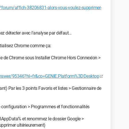
forum/affich-38206831-alors-vous-voulez-supprimer-
z détecter avec l'analyse par défaut...
nitialisez Chrome comme ça:
ine de Chrome sous Installer Chrome Hors Connexion >
answer/95346?hl=fr&co=GENIE.Platform%3DDesktop
t) Par les 3 points Favoris et listes > Gestionnaire de
 configuration > Programmes et fonctionnalités
alAppData% et renommez le dossier Google >
pprimer ultérieurement)