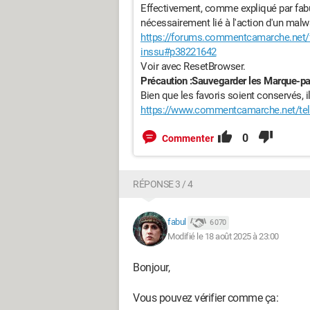
Effectivement, comme expliqué par fabul
nécessairement lié à l'action d'un malw
https://forums.commentcamarche.net/f
inssu#p38221642
Voir avec ResetBrowser.
Précaution :Sauvegarder les Marque-pa
Bien que les favoris soient conservés, il
https://www.commentcamarche.net/telec
0
Commenter
RÉPONSE 3 / 4
fabul
6 070
Modifié le 18 août 2025 à 23:00
Bonjour,
Vous pouvez vérifier comme ça: