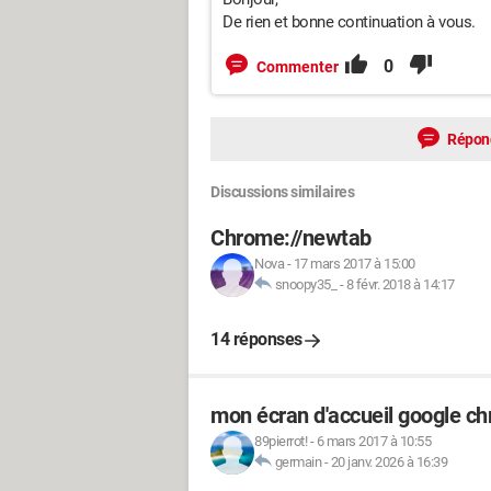
De rien et bonne continuation à vous.
0
Commenter
Répon
Discussions similaires
Chrome://newtab
Nova
-
17 mars 2017 à 15:00
snoopy35_
-
8 févr. 2018 à 14:17
14 réponses
mon écran d'accueil google ch
89pierrot!
-
6 mars 2017 à 10:55
germain
-
20 janv. 2026 à 16:39