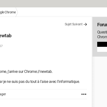
gle Chrome
Foru
Sujet Suivant
Quest
newtab
Chro
:57
rome, j'arrive sur Chrome://newtab.
 je ne suis pas du tout à l'aise avec l'informatique.
ager