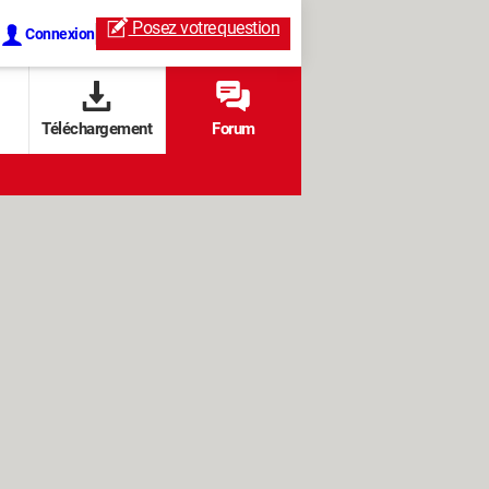
Posez votre
question
Connexion
Téléchargement
Forum