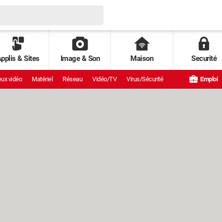
pplis & Sites
Image & Son
Maison
Securité
ux vidéo
Matériel
Réseau
Vidéo/TV
Virus/Sécurité
Emploi