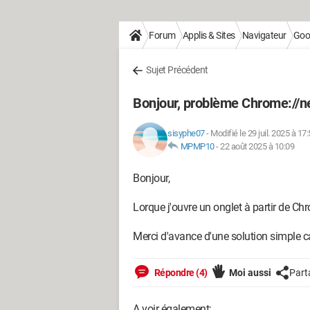
Forum
Applis & Sites
Navigateur
Goo
Sujet Précédent
Bonjour, problème Chrome://
sisyphe07
-
Modifié le 29 juil. 2025 à 17
MPMP10
-
22 août 2025 à 10:09
Bonjour,
Lorque j'ouvre un onglet à partir de Ch
Merci d'avance d'une solution simple car
Répondre (4)
Moi aussi
Part
A voir également: