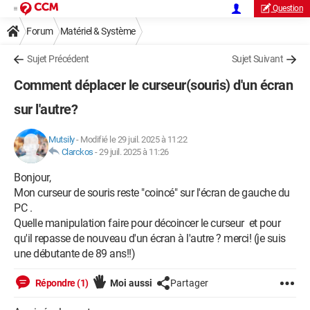
Question
Forum
Matériel & Système
Sujet Précédent
Sujet Suivant
Comment déplacer le curseur(souris) d'un écran
sur l'autre?
Mutsily
-
Modifié le 29 juil. 2025 à 11:22
Clarckos
-
29 juil. 2025 à 11:26
Bonjour,
Mon curseur de souris reste "coincé" sur l'écran de gauche du
PC .
Quelle manipulation faire pour décoincer le curseur et pour
qu'il repasse de nouveau d'un écran à l'autre ? merci! (je suis
une débutante de 89 ans!!)
Répondre (1)
Moi aussi
Partager