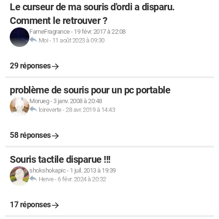
Le curseur de ma souris d'ordi a disparu.
Comment le retrouver ?
FameFragrance
-
19 févr. 2017 à 22:08
Moi
-
11 août 2023 à 09:30
29 réponses
problème de souris pour un pc portable
Morueg
-
3 janv. 2008 à 20:48
loireverte
-
28 avr. 2019 à 14:43
58 réponses
Souris tactile disparue !!!
shokshokapic
-
1 juil. 2013 à 19:39
Herve
-
6 févr. 2024 à 20:32
17 réponses