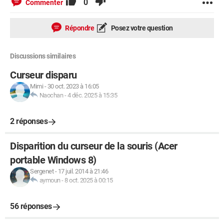
0
Commenter
Répondre
Posez votre question
Discussions similaires
Curseur disparu
Mimi
-
30 oct. 2023 à 16:05
Naochan
-
4 déc. 2025 à 15:35
2 réponses
Disparition du curseur de la souris (Acer
portable Windows 8)
Sergenet
-
17 juil. 2014 à 21:46
aymoun
-
8 oct. 2025 à 00:15
56 réponses