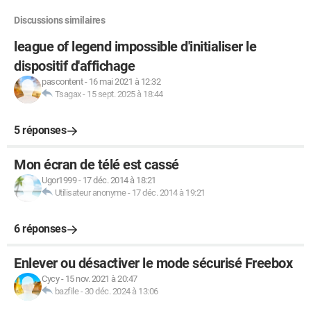
Discussions similaires
league of legend impossible d'initialiser le
dispositif d'affichage
pascontent
-
16 mai 2021 à 12:32
Tsagax
-
15 sept. 2025 à 18:44
5 réponses
Mon écran de télé est cassé
Ugor1999
-
17 déc. 2014 à 18:21
Utilisateur anonyme
-
17 déc. 2014 à 19:21
6 réponses
Enlever ou désactiver le mode sécurisé Freebox
Cycy
-
15 nov. 2021 à 20:47
bazfile
-
30 déc. 2024 à 13:06