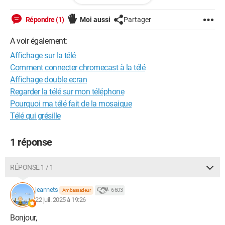
J'aimerai jouer sur ma télé...
Répondre (1)
Moi aussi
Partager
A voir également:
Android / Chrome 138.0.0.0
Affichage sur la télé
Comment connecter chromecast à la télé
Affichage double ecran
Regarder la télé sur mon téléphone
Pourquoi ma télé fait de la mosaique
Télé qui grésille
1 réponse
RÉPONSE 1 / 1
jeannets
6 603
Ambassadeur
22 juil. 2025 à 19:26
Bonjour,