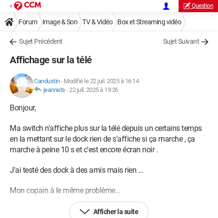
Question
Forum
Image & Son
TV & Vidéo
Box et Streaming vidéo
Sujet Précédent
Sujet Suivant
Affichage sur la télé
Candustin
-
Modifié le 22 juil. 2025 à 16:14
jeannets
-
22 juil. 2025 à 19:26
Bonjour,
Ma switch n'affiche plus sur la télé depuis un certains temps
en la mettant sur le dock rien de s'affiche si ça marche , ça
marche à peine 10 s et c'est encore écran noir .
J'ai testé des dock à des amis mais rien ...
Mon copain à le même problème...
Savez vous comment le résoudre s'il vous plaît
Afficher la suite