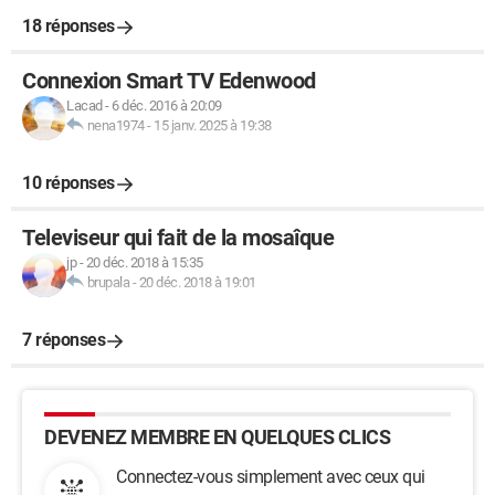
18 réponses
Connexion Smart TV Edenwood
Lacad
-
6 déc. 2016 à 20:09
nena1974
-
15 janv. 2025 à 19:38
10 réponses
Televiseur qui fait de la mosaîque
jp
-
20 déc. 2018 à 15:35
brupala
-
20 déc. 2018 à 19:01
7 réponses
DEVENEZ MEMBRE EN QUELQUES CLICS
Connectez-vous simplement avec ceux qui