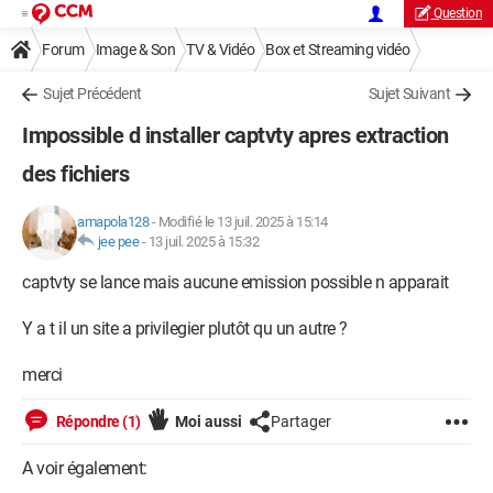
Question
Forum
Image & Son
TV & Vidéo
Box et Streaming vidéo
Sujet Précédent
Sujet Suivant
Impossible d installer captvty apres extraction
des fichiers
amapola128
-
Modifié le 13 juil. 2025 à 15:14
jee pee
-
13 juil. 2025 à 15:32
captvty se lance mais aucune emission possible n apparait
Y a t il un site a privilegier plutôt qu un autre ?
merci
Répondre (1)
Moi aussi
Partager
A voir également: