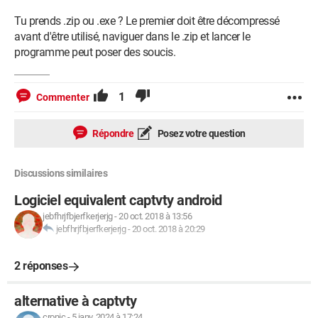
Tu prends .zip ou .exe ? Le premier doit être décompressé
avant d'être utilisé, naviguer dans le .zip et lancer le
programme peut poser des soucis.
1
Commenter
Répondre
Posez votre question
Discussions similaires
Logiciel equivalent captvty android
jebfhrjfbjerfkerjerjg
-
20 oct. 2018 à 13:56
jebfhrjfbjerfkerjerjg
-
20 oct. 2018 à 20:29
2 réponses
alternative à captvty
cronic
-
5 janv. 2024 à 17:24