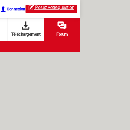
Posez votre
question
Connexion
Téléchargement
Forum