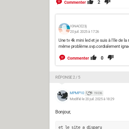
2
Commenter
IGNACE23j
20 juil. 2025 à 17:26
Une tv 4k mini led et je suis à l'île de 
même problème.svp.cordialement igna
0
Commenter
RÉPONSE 2 / 5
MPMP10
19 036
Modifié le 20 juil. 2025 à 18:29
Bonjour,
et le site a disparu