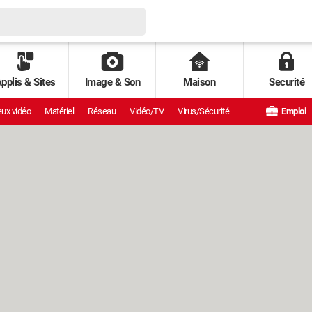
pplis & Sites
Image & Son
Maison
Securité
ux vidéo
Matériel
Réseau
Vidéo/TV
Virus/Sécurité
Emploi