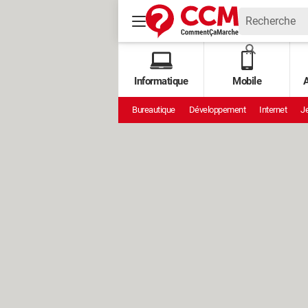
Informatique
Mobile
A
Bureautique
Développement
Internet
Je