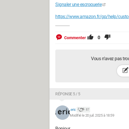
Signaler une escroquerie
https://www.amazon.fr/gp/help/cus
0
Commenter
Vous n’avez pas tro
RÉPONSE 5 / 5
.eric
87
Modifié le 20 juil. 2025 à 18:59
Bonjour