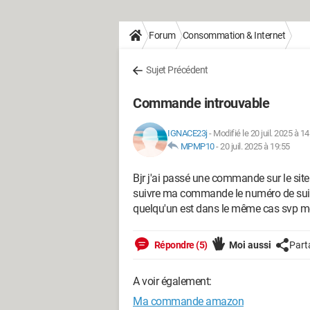
Forum
Consommation & Internet
Sujet Précédent
Commande introuvable
IGNACE23j
-
Modifié le 20 juil. 2025 à 14
MPMP10
-
20 juil. 2025 à 19:55
Bjr j'ai passé une commande sur le si
suivre ma commande le numéro de suivre
quelqu'un est dans le même cas svp me
Répondre (5)
Moi aussi
Part
A voir également:
Ma commande amazon