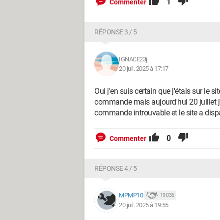
1
Commenter
RÉPONSE 3 / 5
IGNACE23j
20 juil. 2025 à 17:17
Oui j'en suis certain que j'étais sur le
commande mais aujourd'hui 20 juillet j
commande introuvable et le site a dispa
0
Commenter
RÉPONSE 4 / 5
MPMP10
19 036
20 juil. 2025 à 19:55