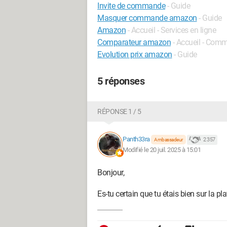
Invite de commande
- Guide
Masquer commande amazon
- Guide
Amazon
- Accueil - Services en ligne
Comparateur amazon
- Accueil - Com
Evolution prix amazon
- Guide
5 réponses
RÉPONSE 1 / 5
Panth33ra
2 357
Ambassadeur
Modifié le 20 juil. 2025 à 15:01
Bonjour,
Es-tu certain que tu étais bien sur la 