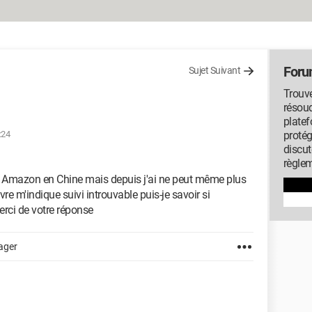
Foru
Sujet Suivant
Trouv
résou
platef
:24
protég
discut
règlem
te Amazon en Chine mais depuis j'ai ne peut même plus
 m'indique suivi introuvable puis-je savoir si
rci de votre réponse
ager