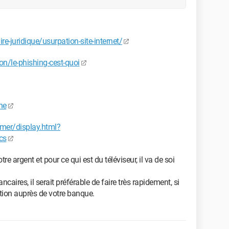
re-juridique/usurpation-site-internet/
ion/le-phishing-cest-quoi
ne
mer/display.html?
cs
re argent et pour ce qui est du téléviseur, il va de soi
caires, il serait préférable de faire très rapidement, si
ition auprès de votre banque.