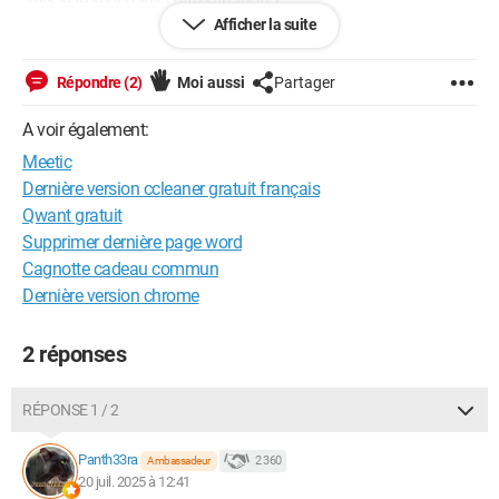
Suis je le seul dans cette situation ?
Afficher la suite
Android / Firefox 140.0
Répondre (2)
Moi aussi
Partager
A voir également:
Meetic
Dernière version ccleaner gratuit français
Qwant gratuit
Supprimer dernière page word
Cagnotte cadeau commun
Dernière version chrome
2 réponses
RÉPONSE 1 / 2
Panth33ra
2 360
Ambassadeur
20 juil. 2025 à 12:41