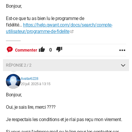
Bonjour,
Est-ce que tu as bien lu le programme de
fidélité...
https://help.qwant.com/docs/search/compte-
utilisateur/programme-de-fidelite
0
Commenter
RÉPONSE 2 / 2
Avatar6228
20 juil. 2025 à 13:15
Bonjour,
Oui, je sais lire, merci ????
Je respectais les conditions et je n'ai pas reçu mon virement.
Si vous avez l'adresse mail ou le lien pour les contacter car