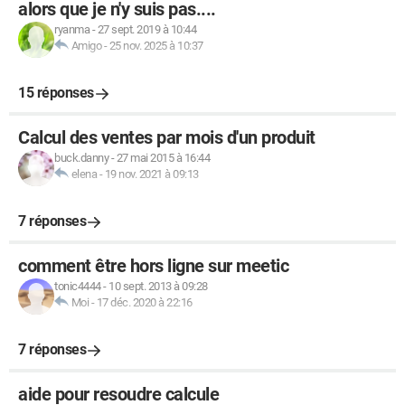
alors que je n'y suis pas....
ryanma
-
27 sept. 2019 à 10:44
Amigo
-
25 nov. 2025 à 10:37
15 réponses
Calcul des ventes par mois d'un produit
buck.danny
-
27 mai 2015 à 16:44
elena
-
19 nov. 2021 à 09:13
7 réponses
comment être hors ligne sur meetic
tonic4444
-
10 sept. 2013 à 09:28
Moi
-
17 déc. 2020 à 22:16
7 réponses
aide pour resoudre calcule