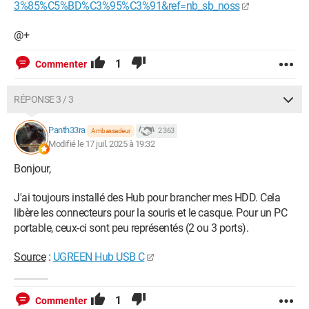
3%85%C5%BD%C3%95%C3%91&ref=nb_sb_noss
@+
1
Commenter
RÉPONSE 3 / 3
Panth33ra
2 363
Ambassadeur
Modifié le 17 juil. 2025 à 19:32
Bonjour,
J'ai toujours installé des Hub pour brancher mes HDD. Cela
libère les connecteurs pour la souris et le casque. Pour un PC
portable, ceux-ci sont peu représentés (2 ou 3 ports).
Source
:
UGREEN Hub USB C
1
Commenter