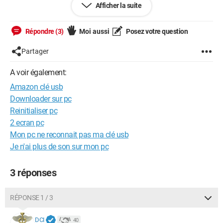
merci par avance.
Afficher la suite
Répondre (3)
Moi aussi
Posez votre question
Windows / Chrome 138.0.0.0
Partager
A voir également:
Amazon clé usb
Downloader sur pc
Reinitialiser pc
2 ecran pc
Mon pc ne reconnait pas ma clé usb
Je n'ai plus de son sur mon pc
3 réponses
RÉPONSE 1 / 3
DCI
40