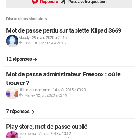
Répondre
Posez votre question
Discussions similaires
Mot de passe perdu sur tablette Klipad 3669
Moody
-
29 mars 2020 à 22:45
Cl27
-
30 juin 2024 à 21:15
12 réponses
Mot de passe administrateur Freebox : où le
trouver ?
Utilisateur anonyme
-
14 août 2015 à 00:20
Marie
-
12 juil. 2020 à 02:19
7 réponses
Play store, mot de passe oublié
nicomomo
-
7 mars 2013 à 10:12