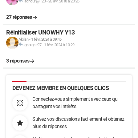
achouri@123
-
28 avr. 2018 à 20:26
27 réponses
Réinitialiser UNOWHY Y13
Akilan
-
1 févr. 2024 à 09:46
georges97
-
1 févr. 2024 à 10:29
3 réponses
DEVENEZ MEMBRE EN QUELQUES CLICS
Connectez-vous simplement avec ceux qui
partagent vos intérêts
Suivez vos discussions facilement et obtenez
plus de réponses