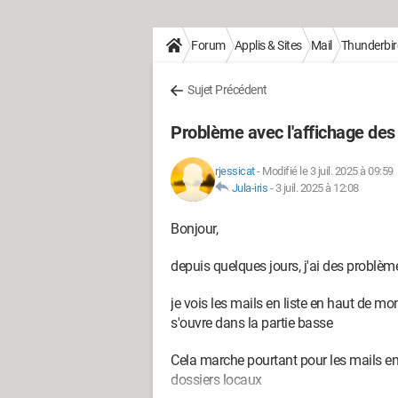
Forum
Applis & Sites
Mail
Thunderbir
Sujet Précédent
Problème avec l'affichage des
rjessicat
-
Modifié le 3 juil. 2025 à 09:59
Jula-iris
-
3 juil. 2025 à 12:08
Bonjour,
depuis quelques jours, j'ai des problèm
je vois les mails en liste en haut de m
s'ouvre dans la partie basse
Cela marche pourtant pour les mails en
dossiers locaux