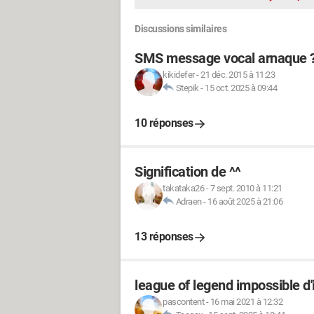
Discussions similaires
SMS message vocal arnaque 
kikidefer
-
21 déc. 2015 à 11:23
Stepik
-
15 oct. 2025 à 09:44
10 réponses
Signification de ^^
takataka26
-
7 sept. 2010 à 11:21
Adraen
-
16 août 2025 à 21:06
13 réponses
league of legend impossible d'in
pascontent
-
16 mai 2021 à 12:32