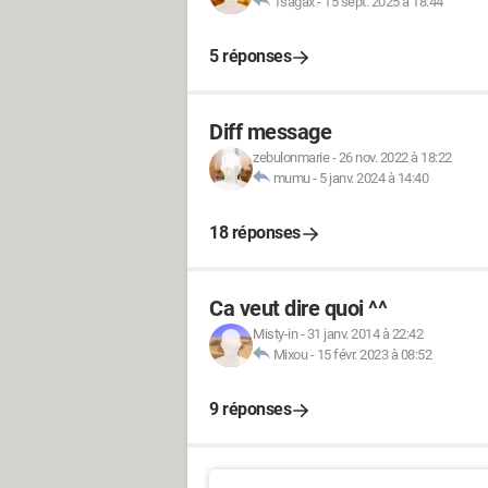
Tsagax
-
15 sept. 2025 à 18:44
5 réponses
Diff message
zebulonmarie
-
26 nov. 2022 à 18:22
mumu
-
5 janv. 2024 à 14:40
18 réponses
Ca veut dire quoi ^^
Misty-in
-
31 janv. 2014 à 22:42
Mixou
-
15 févr. 2023 à 08:52
9 réponses