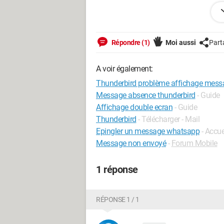
quelqu'un aurait une idée ? (j'ai désinst
Merci !
Répondre (1)
Moi aussi
Part
Windows / Chrome 137.0.0.0
A voir également:
Thunderbird problème affichage mess
Message absence thunderbird
- Guide
Affichage double ecran
- Guide
Thunderbird
- Télécharger - Mail
Epingler un message whatsapp
- Accu
Message non envoyé
-
Forum Mobile
1 réponse
RÉPONSE 1 / 1