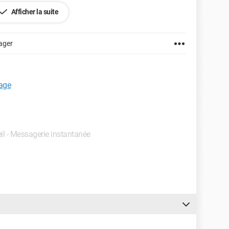
allé et réinstallé plusieurs fois sans succès)
Afficher la suite
ager
age
eil - Messagerie instantanée