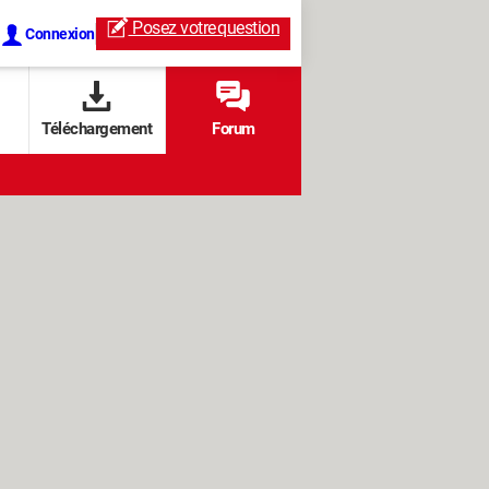
Posez votre
question
Connexion
Téléchargement
Forum