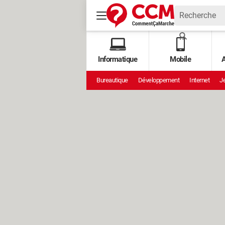
Informatique
Mobile
A
Bureautique
Développement
Internet
Je