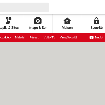
pplis & Sites
Image & Son
Maison
Securité
ux vidéo
Matériel
Réseau
Vidéo/TV
Virus/Sécurité
Emploi