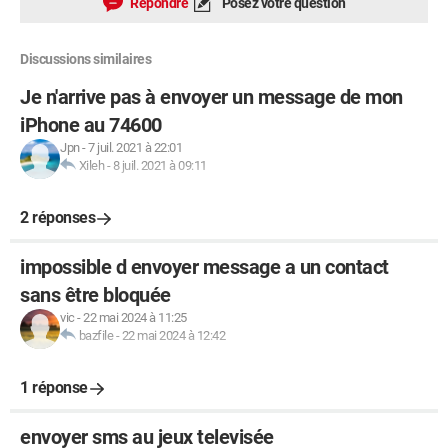
Répondre
Posez votre question
Discussions similaires
Je n'arrive pas à envoyer un message de mon
iPhone au 74600
Jpn
-
7 juil. 2021 à 22:01
Xileh
-
8 juil. 2021 à 09:11
2 réponses
impossible d envoyer message a un contact
sans être bloquée
vic
-
22 mai 2024 à 11:25
bazfile
-
22 mai 2024 à 12:42
1 réponse
envoyer sms au jeux televisée