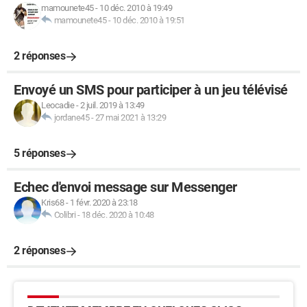
mamounete45
-
10 déc. 2010 à 19:49
mamounete45
-
10 déc. 2010 à 19:51
2 réponses
Envoyé un SMS pour participer à un jeu télévisé
Leocadie
-
2 juil. 2019 à 13:49
jordane45
-
27 mai 2021 à 13:29
5 réponses
Echec d'envoi message sur Messenger
Kris68
-
1 févr. 2020 à 23:18
Colibri
-
18 déc. 2020 à 10:48
2 réponses