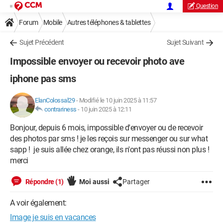
Question
Forum
Mobile
Autres téléphones & tablettes
Sujet Précédent
Sujet Suivant
Impossible envoyer ou recevoir photo ave
iphone pas sms
ElanColossal29
-
Modifié le 10 juin 2025 à 11:57
contrariness
-
10 juin 2025 à 12:11
Bonjour, depuis 6 mois, impossible d'envoyer ou de recevoir
des photos par sms ! je les reçois sur messenger ou sur what
sapp ! je suis allée chez orange, ils n'ont pas réussi non plus !
merci
Répondre (1)
Moi aussi
Partager
A voir également:
Image je suis en vacances