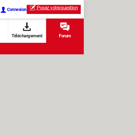
Posez votre
question
Connexion
Téléchargement
Forum