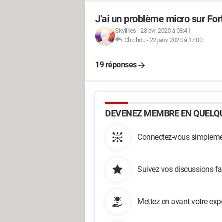
J'ai un problème micro sur For
Skyillies
-
28 avr. 2020 à 08:41
Chichou
-
22 janv. 2023 à 17:00
19 réponses
DEVENEZ MEMBRE EN QUELQU
Connectez-vous simplemen
Suivez vos discussions fa
Mettez en avant votre exp