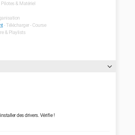
- Pilotes & Matériel
rganisation
nt
- Télécharger - Course
re & Playlists
staller des drivers. Vérifie !