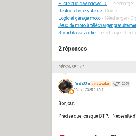
Pilote audio windows 10
- Télécharger 
Restauration systeme
- Guide
Logiciel garage moto
- Télécharger - O
Jeux de moto à télécharger gratuiteme
Sameblesse audio
- Télécharger - Lectu
2 réponses
RÉPONSE 1 / 2
Panth33ra
2 358
Ambassadeur
28 mai 2025 à 13:41
Bonjour,
Précise quel casque BT ?... Nécessité d'in