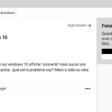
 écouteurs
Foru
Sujet Suivant
Quest
s 10
avec o
libre...
h sur windows 10 affiche "connecté" mais aucun son
che.. quel est le problème svp? Merci à celle ou celui
ager