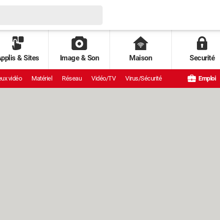
pplis & Sites
Image & Son
Maison
Securité
ux vidéo
Matériel
Réseau
Vidéo/TV
Virus/Sécurité
Emploi