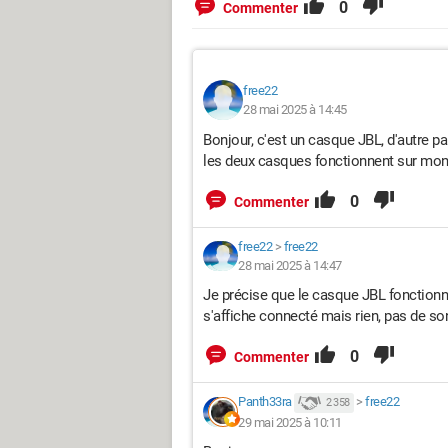
0
Commenter
free22
28 mai 2025 à 14:45
Bonjour, c'est un casque JBL, d'autre pa
les deux casques fonctionnent sur mon 
0
Commenter
free22
>
free22
28 mai 2025 à 14:47
Je précise que le casque JBL fonctionn
s'affiche connecté mais rien, pas de so
0
Commenter
Panth33ra
>
free22
2 358
29 mai 2025 à 10:11