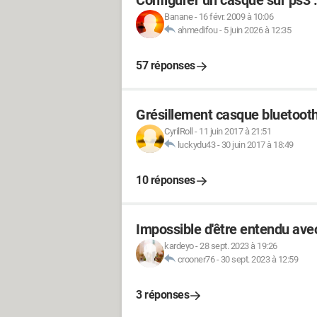
Configurer un casque sur ps3 .
Banane
-
16 févr. 2009 à 10:06
ahmedifou
-
5 juin 2026 à 12:35
57 réponses
Grésillement casque bluetoot
CyrilRoll
-
11 juin 2017 à 21:51
luckydu43
-
30 juin 2017 à 18:49
10 réponses
Impossible d'être entendu av
kardeyo
-
28 sept. 2023 à 19:26
crooner76
-
30 sept. 2023 à 12:59
3 réponses