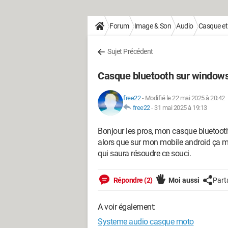
Forum
Image & Son
Audio
Casque et
Sujet Précédent
Casque bluetooth sur window
free22
-
Modifié le 22 mai 2025 à 20:42
free22
-
31 mai 2025 à 19:13
Bonjour les pros, mon casque bluetoot
alors que sur mon mobile android ça mar
qui saura résoudre ce souci.
Répondre (2)
Moi aussi
Part
A voir également:
Systeme audio casque moto