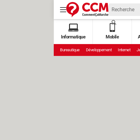
Informatique
Mobile
A
Bureautique
Développement
Internet
Je