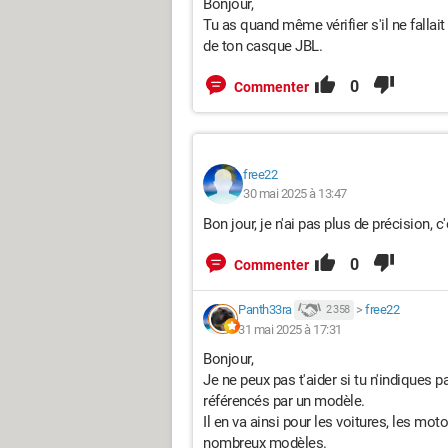
Bonjour,
Tu as quand même vérifier s'il ne fallait
de ton casque JBL.
0
Commenter
free22
30 mai 2025 à 13:47
Bon jour, je n'ai pas plus de précision, 
0
Commenter
Panth33ra
>
free22
2 358
31 mai 2025 à 17:31
Bonjour,
Je ne peux pas t'aider si tu n'indiques
référencés par un modèle.
Il en va ainsi pour les voitures, les moto
nombreux modèles.