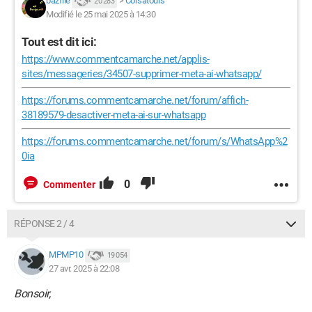
bazfile
>
Corsatours
20 283
Modifié le 25 mai 2025 à 14:30
Tout est dit ici:
https://www.commentcamarche.net/applis-
sites/messageries/34507-supprimer-meta-ai-whatsapp/
https://forums.commentcamarche.net/forum/affich-
38189579-desactiver-meta-ai-sur-whatsapp
https://forums.commentcamarche.net/forum/s/WhatsApp%2
0ia
0
Commenter
RÉPONSE 2 / 4
MPMP10
19 054
27 avr. 2025 à 22:08
Bonsoir,