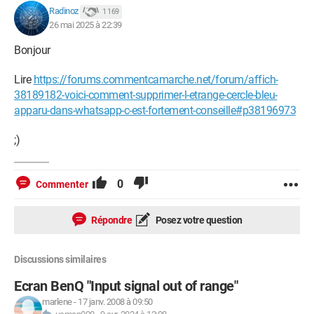
Radinoz
1 169
26 mai 2025 à 22:39
Bonjour
Lire
https://forums.commentcamarche.net/forum/affich-
38189182-voici-comment-supprimer-l-etrange-cercle-bleu-
apparu-dans-whatsapp-c-est-fortement-conseille#p38196973
;)
0
Commenter
Répondre
Posez votre question
Discussions similaires
Ecran BenQ "Input signal out of range"
marlene
-
17 janv. 2008 à 09:50