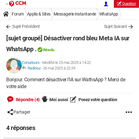
Question
Forum
Applis & Sites
Messagerie instantanée
WhatsApp
Sujet Précédent
Sujet Suivant
[sujet groupé] Désactiver rond bleu Meta IA sur
WhatsApp .
Résolu
Corsatours
-
Modifié le 25 mai 2025 à 14:22
Radinoz
-
26 mai 2025 à 22:39
Bonjour. Comment désactiver l'IA sur WathsApp ? Merci de
votre aide
Répondre (4)
Moi aussi
Posez votre question
Partager
4 réponses