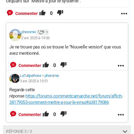
cliquant sur "Mettre à jour le système".
0
Commenter
pheromix
9
2 avr. 2025 à 19:56
Je ne trouve pas où se trouve le "Nouvelle version" que vous
avez mentionné.
0
Commenter
LaTulipeRose
>
pheromix
3 avr. 2025 à 10:51
Regarde cette
réponse
https://forums.commentcamarche.net/forum/affich-
38179053-comment-mettre-a-jour-le-emui#p38179086
0
Commenter
RÉPONSE 3 / 3