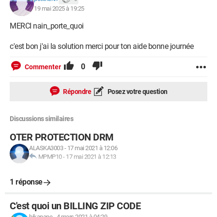
19 mai 2025 à 19:25
MERCI nain_porte_quoi
c'est bon j'ai la solution merci pour ton aide bonne journée
0
Commenter
Répondre
Posez votre question
Discussions similaires
OTER PROTECTION DRM
ALASKA3003
-
17 mai 2021 à 12:06
MPMP10
-
17 mai 2021 à 12:13
1 réponse
C'est quoi un BILLING ZIP CODE
bikanane
-
4 mars 2021 à 04:29