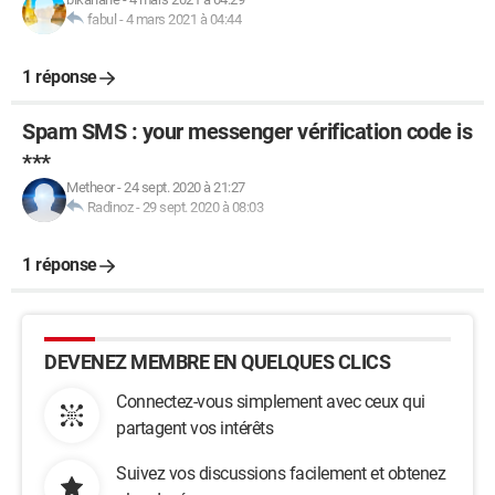
fabul
-
4 mars 2021 à 04:44
1 réponse
Spam SMS : your messenger vérification code is
***
Metheor
-
24 sept. 2020 à 21:27
Radinoz
-
29 sept. 2020 à 08:03
1 réponse
DEVENEZ MEMBRE EN QUELQUES CLICS
Connectez-vous simplement avec ceux qui
partagent vos intérêts
Suivez vos discussions facilement et obtenez