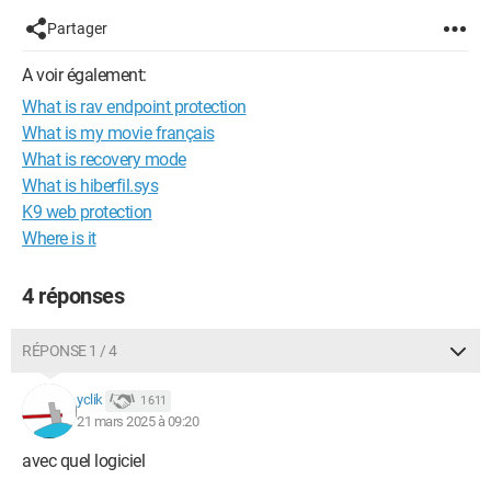
Partager
A voir également:
What is rav endpoint protection
What is my movie français
What is recovery mode
What is hiberfil.sys
K9 web protection
Where is it
4 réponses
RÉPONSE 1 / 4
yclik
1 611
21 mars 2025 à 09:20
avec quel logiciel