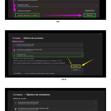
**
***