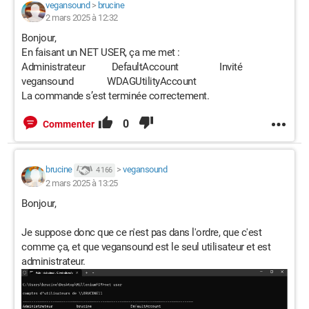
vegansound
>
brucine
2 mars 2025 à 12:32
Bonjour,
En faisant un NET USER, ça me met :
Administrateur DefaultAccount Invité
vegansound WDAGUtilityAccount
La commande s’est terminée correctement.
0
Commenter
brucine
>
vegansound
4 166
2 mars 2025 à 13:25
Bonjour,
Je suppose donc que ce n'est pas dans l'ordre, que c'est
comme ça, et que vegansound est le seul utilisateur et est
administrateur.