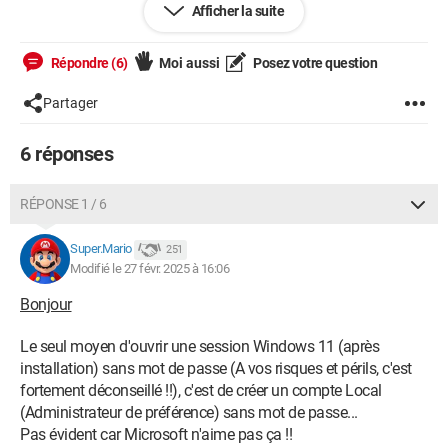
Afficher la suite
l'ordi ça me dit "Nous ne sommes pas en mesure de vous
connecter pour l'instant" sur ce fameux 2ème compte. Je fais
donc "OK", je change pour le bon compte, et là ça me
Répondre (6)
Moi aussi
Posez votre question
demande le mot de passe.
Partager
Donc ma question est dans un premier temps : comment virer
le compte ajouté ? J'ai été voir dans Paramètres => Comptes
6 réponses
=> Autres utilisateurs, mais il ne semble pas y avoir d'autres
comptes.
RÉPONSE 1 / 6
Et dans un deuxième temps : comment désactiver la
Super.Mario
demande de mot de passe au démarrage de l'ordi ?
251
Modifié le 27 févr. 2025 à 16:06
Je me tiens à votre disposition pour toute info nécessaire.
Bonjour
Merci beaucoup de votre aide.
Le seul moyen d'ouvrir une session Windows 11 (après
installation) sans mot de passe (A vos risques et périls, c'est
fortement déconseillé !!), c'est de créer un compte Local
(Administrateur de préférence) sans mot de passe...
Pas évident car Microsoft n'aime pas ça !!