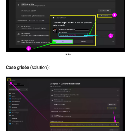
***
Case grisée
(solution):