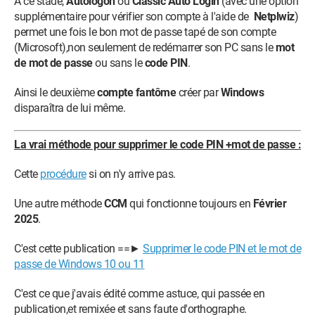
A ce stade,
Autologon
ou
Classic Auto Login
(avec une option
supplémentaire pour vérifier son compte à l'aide de
Netplwiz
)
permet une fois le bon mot de passe tapé de son compte
(Microsoft),non seulement de redémarrer son PC sans le
mot
de mot de passe
ou sans le
code PIN
.
Ainsi le deuxième
compte fantôme
créer par
Windows
disparaîtra de lui même.
La vrai méthode pour supprimer le code PIN +mot de passe :
Cette
procédure
si on n'y arrive pas.
Une autre méthode
CCM
qui fonctionne toujours en
Février
2025
.
C'est cette publication ==►
Supprimer le code PIN et le mot de
passe de Windows 10 ou 11
C'est ce que j'avais édité comme astuce, qui passée en
publication,et remixée et sans faute d'orthographe.