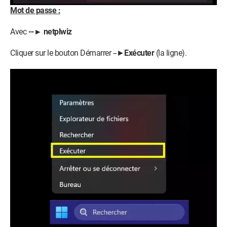
Mot de passe :
Avec
--► netplwiz
Cliquer sur le bouton Démarrer --►
Exécuter
(la ligne).