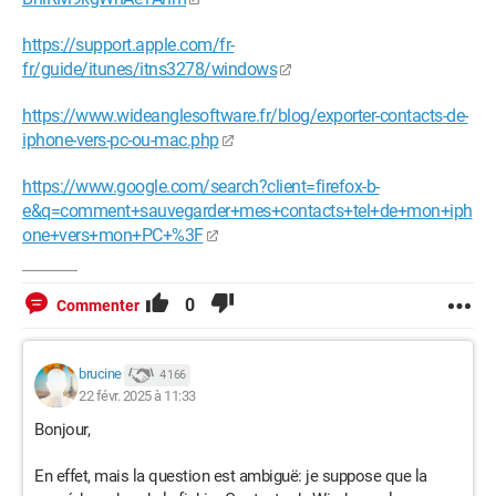
https://support.apple.com/fr-
fr/guide/itunes/itns3278/windows
https://www.wideanglesoftware.fr/blog/exporter-contacts-de-
iphone-vers-pc-ou-mac.php
https://www.google.com/search?client=firefox-b-
e&q=comment+sauvegarder+mes+contacts+tel+de+mon+iph
one+vers+mon+PC+%3F
0
Commenter
brucine
4 166
22 févr. 2025 à 11:33
Bonjour,
En effet, mais la question est ambiguë: je suppose que la