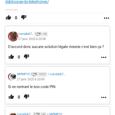
deblocage-de-telephones/
0
cocodu67...
145
27 janv. 2025 à 20:08
D'accord donc aucune solution légale n'existe c'est bien ça ?
0
MPMP10
>
cocodu67...
19 027
27 janv. 2025 à 20:09
Si en rentrant le bon code PIN.
0
cocodu67...
>
MPMP10
145