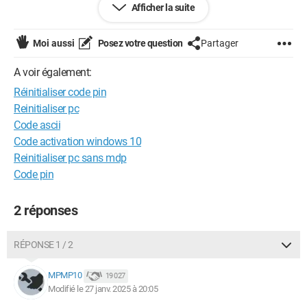
Afficher la suite
Du coup on est bloqué elle ne sait plus quoi faire.
Moi aussi
Posez votre question
Partager
Auriez vous une solution ?
A voir également:
Pour information elle ne sait pas comment tout ça a
Réinitialiser code pin
commencé car elle dit n'avoir pas installé de nouvelle
Reinitialiser pc
application (j'ai pensé à une fausse application vérolée).
Code ascii
Code activation windows 10
Merci d'avance
Reinitialiser pc sans mdp
Code pin
2 réponses
RÉPONSE 1 / 2
MPMP10
19 027
Modifié le 27 janv. 2025 à 20:05