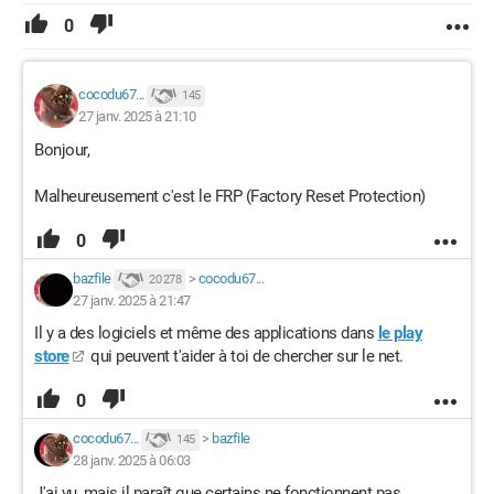
0
cocodu67...
145
27 janv. 2025 à 21:10
Bonjour,
Malheureusement c'est le FRP (Factory Reset Protection)
0
bazfile
>
cocodu67...
20 278
27 janv. 2025 à 21:47
Il y a des logiciels et même des applications dans
le play
store
qui peuvent t'aider à toi de chercher sur le net.
0
cocodu67...
>
bazfile
145
28 janv. 2025 à 06:03
J'ai vu, mais il paraît que certains ne fonctionnent pas,