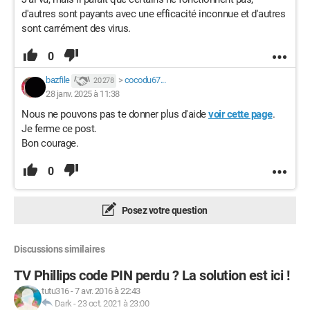
d'autres sont payants avec une efficacité inconnue et d'autres
sont carrément des virus.
0
bazfile
>
cocodu67...
20 278
28 janv. 2025 à 11:38
Nous ne pouvons pas te donner plus d'aide
voir cette page
.
Je ferme ce post.
Bon courage.
0
Posez votre question
Discussions similaires
TV Phillips code PIN perdu ? La solution est ici !
tutu316
-
7 avr. 2016 à 22:43
Dark
-
23 oct. 2021 à 23:00