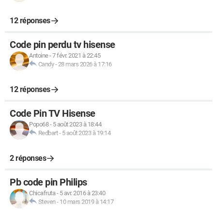
12 réponses
Code pin perdu tv hisense
Antoine
-
7 févr. 2021 à 22:45
Candy
-
28 mars 2026 à 17:16
12 réponses
Code Pin TV Hisense
Popo68
-
5 août 2023 à 18:44
Redbart
-
5 août 2023 à 19:14
2 réponses
Pb code pin Philips
Chicafruta
-
5 avr. 2016 à 23:40
Steven
-
10 mars 2019 à 14:17