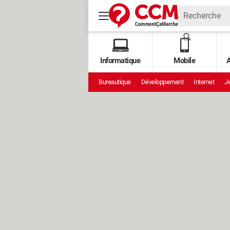
Informatique
Mobile
A
Bureautique
Développement
Internet
Je