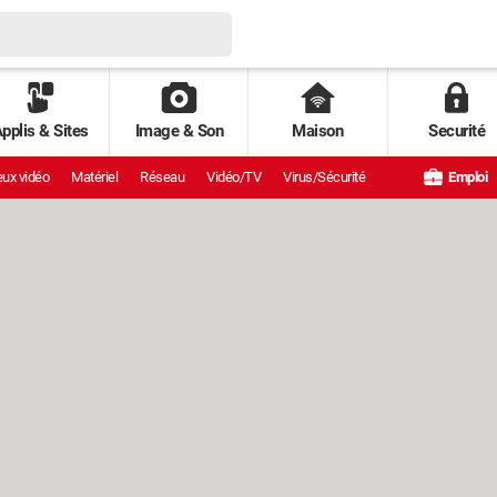
pplis & Sites
Image & Son
Maison
Securité
ux vidéo
Matériel
Réseau
Vidéo/TV
Virus/Sécurité
Emploi