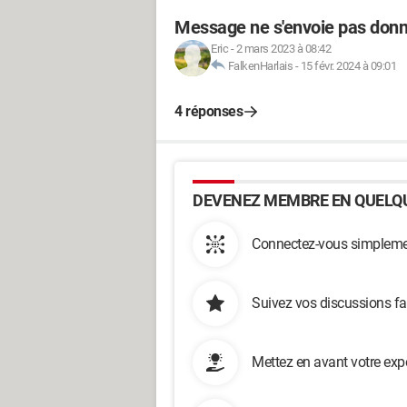
Message ne s'envoie pas don
Eric
-
2 mars 2023 à 08:42
FalkenHarlais
-
15 févr. 2024 à 09:01
4 réponses
DEVENEZ MEMBRE EN QUELQU
Connectez-vous simplemen
Suivez vos discussions fa
Mettez en avant votre exp