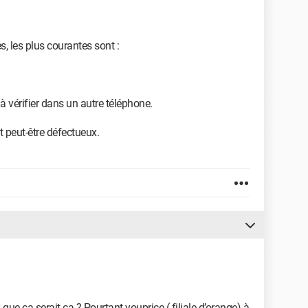
, les plus courantes sont :
à vérifier dans un autre téléphone.
t peut-être défectueux.
ue ça serait ça ? Pourtant youprice ( filiale d’orange) à