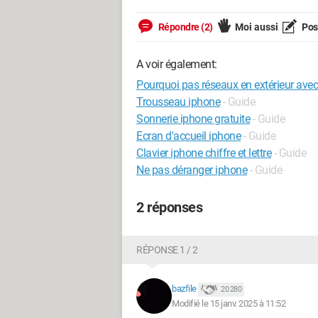
Répondre (2)
Moi aussi
Pose
A voir également:
Pourquoi pas réseaux en extérieur avec
Trousseau iphone
- Guide
Sonnerie iphone gratuite
- Guide
Ecran d'accueil iphone
- Guide
Clavier iphone chiffre et lettre
- Guide
Ne pas déranger iphone
- Guide
2 réponses
RÉPONSE 1 / 2
bazfile
20 280
Modifié le 15 janv. 2025 à 11:52