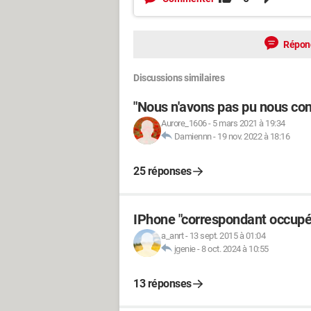
Répon
Discussions similaires
"Nous n'avons pas pu nous con
Aurore_1606
-
5 mars 2021 à 19:34
Damiennn
-
19 nov. 2022 à 18:16
25 réponses
IPhone "correspondant occupé
a_anrt
-
13 sept. 2015 à 01:04
jgenie
-
8 oct. 2024 à 10:55
13 réponses