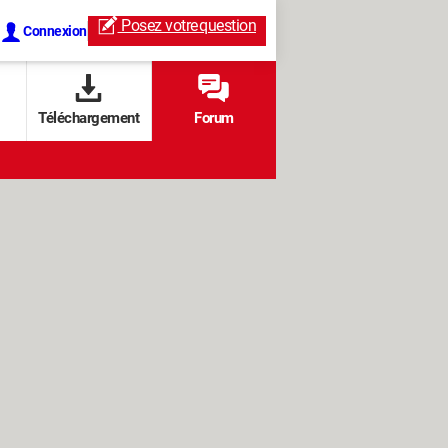
Posez votre
question
Connexion
Téléchargement
Forum