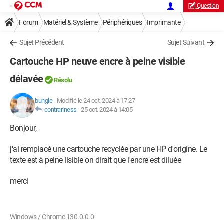
Question
Forum
Matériel & Système
Périphériques
Imprimante
Sujet Précédent
Sujet Suivant
Cartouche HP neuve encre à peine visible
délavée
Résolu
bungle
-
Modifié le 24 oct. 2024 à 17:27
contrariness
-
25 oct. 2024 à 14:05
Bonjour,
j'ai remplacé une cartouche recyclée par une HP d'origine. Le
texte est à peine lisible on dirait que l'encre est diluée
merci
Windows / Chrome 130.0.0.0