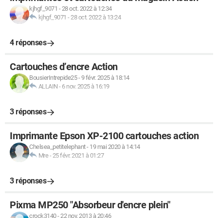
kjhgf_9071
-
28 oct. 2022 à 12:34
kjhgf_9071
-
28 oct. 2022 à 13:24
4 réponses
Cartouches d’encre Action
BousierIntrepide25
-
9 févr. 2025 à 18:14
ALLAIN
-
6 nov. 2025 à 16:19
3 réponses
Imprimante Epson XP-2100 cartouches action
Chelsea_petitelephant
-
19 mai 2020 à 14:14
Mre
-
25 févr. 2021 à 01:27
3 réponses
Pixma MP250 "Absorbeur d'encre plein"
crock3140
-
22 nov. 2013 à 20:46