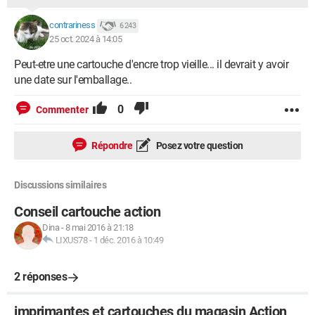
contrariness
6 243
25 oct. 2024 à 14:05
Peut-etre une cartouche d'encre trop vieille... il devrait y avoir
une date sur l'emballage..
0
Commenter
Répondre
Posez votre question
Discussions similaires
Conseil cartouche action
Dina
-
8 mai 2016 à 21:18
LIXUS78
-
1 déc. 2016 à 10:49
2 réponses
imprimantes et cartouches du magasin Action