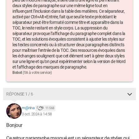
pied de mouche masqué, inséré dans une ligne et permettant
et j'ai 40 ans ¶
deux styles de paragraphe sur une même ligne tout en
influençant l’inclusion dans la table des matières. Ce séparateur,
Si je suis sans les marques de paragraphe alors (¶) n apparaît
activé par Ctrl+Alt+Entrée, fait que seul le texte précédant le
pas.
séparateur peut être formaté comme titre et apparaître dans la
TOC, le reste restant en style corps. La suppression du
séparateur provoque l’affichage du paragraphe complet dans la
Merci de votre aide.
TOC, et les solutions évoquées consistent à ajuster les styles sur
les textes concernés ou à structurer deux paragraphes distincts
Chris
pour maîtriser l’entrée de la TOC. Des ressources évoquées dans
les échanges soulignent que cet élément sert à gérer deux styles
sur une ligne et qu’on peut expérimenter selon la version de Word
et l’affichage des marques de paragraphe.
Android / Chrome 129.0.0.0
Bobot
(l'IA à votre service)
RÉPONSE 1 / 6
m@rina
11 568
3 oct. 2024 à 14:58
Bonjour
Ce retour paragraphe masqué est un séparateur de styles qui