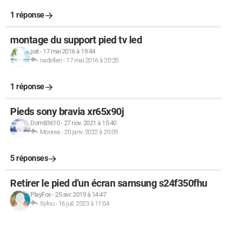
1 réponse
montage du support pied tv led
pat
-
17 mai 2016 à 19:44
nadellen
-
17 mai 2016 à 20:20
1 réponse
Pieds sony bravia xr65x90j
Dom83610
-
27 nov. 2021 à 15:40
Moorea
-
20 janv. 2022 à 20:05
5 réponses
Retirer le pied d'un écran samsung s24f350fhu
PlayFox
-
25 avr. 2019 à 14:47
Sylou
-
16 juil. 2023 à 11:04