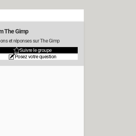
m The Gimp
ions et réponses sur The Gimp
Suivre le groupe
Posez votre question