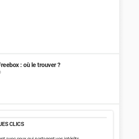
eebox : où le trouver ?
0
ES CLICS
t avec ceux qui partagent vos intérêts