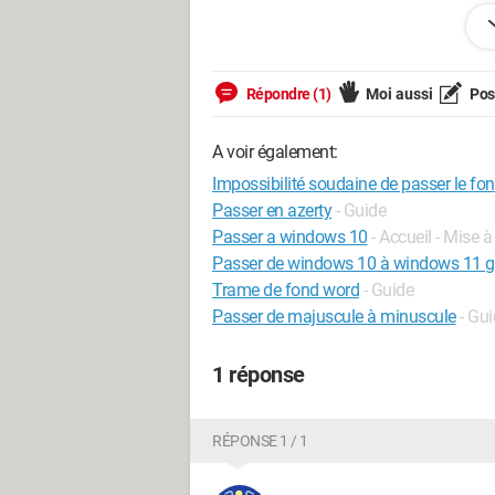
Linux / Firefox 130.0
Répondre (1)
Moi aussi
Pose
A voir également:
Impossibilité soudaine de passer le fo
Passer en azerty
- Guide
Passer a windows 10
- Accueil - Mise à
Passer de windows 10 à windows 11 g
Trame de fond word
- Guide
Passer de majuscule à minuscule
- Gu
1 réponse
RÉPONSE 1 / 1