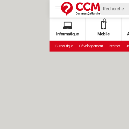
Informatique
Mobile
A
Bureautique
Développement
Internet
Je