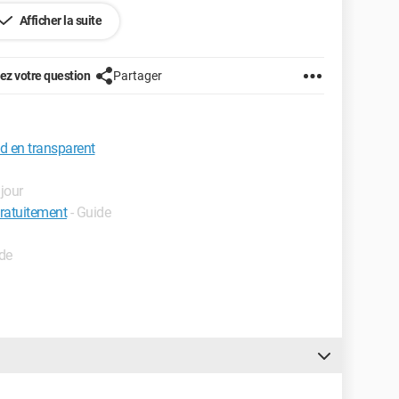
Afficher la suite
z votre question
Partager
nd en transparent
 jour
ratuitement
- Guide
ide