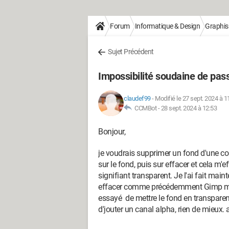
Forum
Informatique & Design
Graphi
Sujet Précédent
Impossibilité soudaine de pass
claudef99
-
Modifié le 27 sept. 2024 à 1
CCMBot -
28 sept. 2024 à 12:53
Bonjour,
je voudrais supprimer un fond d'une coul
sur le fond, puis sur effacer et cela m'
signifiant transparent. Je l'ai fait mai
effacer comme précédemment Gimp me m
essayé de mettre le fond en transparent
d'jouter un canal alpha, rien de mieux.