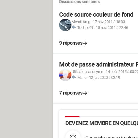
Discussions similaires
Code source couleur de fond
Mehdi-Amg
-
17 nov. 2011 à 18:33
Techno01
-
18 nov. 2011 à 22:46
9 réponses
Mot de passe administrateur Fr
Utilisateur anonyme
-
14 août 2015 à 00:2
Marie
-
12 juil. 2020 à 02:19
7 réponses
DEVENEZ MEMBRE EN QUELQU
Connectez-vous simplemen