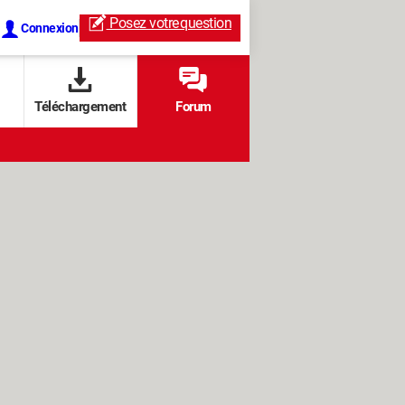
Posez votre
question
Connexion
Téléchargement
Forum