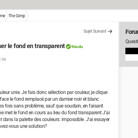
sme
The Gimp
Foru
Sujet Suivant
Quest
er le fond en transparent
Résolu
1:58
eur unie. Je fais donc sélection par couleur, je clique
efface le fond remplacé par un damier noir et blanc
ntes fois sans problème, sauf que soudain, en faisant
et le fond en cours au lieu du fond transparent J'ai
 dans la palette des couleurs: impossible. J'ai essayer
 avez-vous une solution?