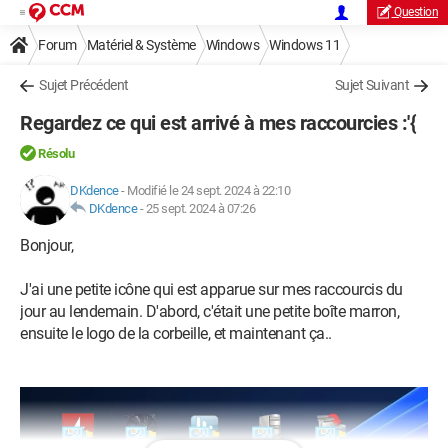
Question
Forum
Matériel & Système
Windows
Windows 11
Sujet Précédent
Sujet Suivant
Regardez ce qui est arrivé à mes raccourcies :'{
Résolu
DKdence
-
Modifié le 24 sept. 2024 à 22:10
DKdence
-
25 sept. 2024 à 07:26
Bonjour,
J'ai une petite icône qui est apparue sur mes raccourcis du
jour au lendemain. D'abord, c'était une petite boîte marron,
ensuite le logo de la corbeille, et maintenant ça..