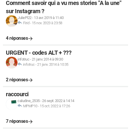
Comment savoir qui a vu mes stories "A la une"
sur Instagram ?
JuliePl22
-
13 avr. 2019 à 11:40
Firid
-
15 nov. 2023 à 23:58
4 réponses
URGENT - codes ALT + ???
infotruc
-
21 janv. 2014 à 09:30
infotruc
-
21 janv. 2014 à 10:35
2 réponses
raccourci
caludine_2535
-
26 sept. 2022 à 14:14
MPMP10
-
15 oct. 2022 à 17:26
7 réponses