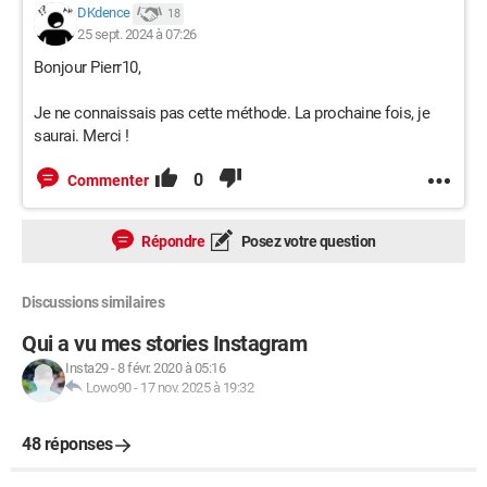
DKdence
18
25 sept. 2024 à 07:26
Bonjour Pierr10,
Je ne connaissais pas cette méthode. La prochaine fois, je
saurai. Merci !
0
Commenter
Répondre
Posez votre question
Discussions similaires
Qui a vu mes stories Instagram
Insta29
-
8 févr. 2020 à 05:16
Lowo90
-
17 nov. 2025 à 19:32
48 réponses