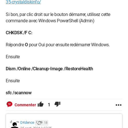
35-crystaldiskinfo/
GPU : NVIDIA GeForce GTX 1060 6GB
RAM : 16 Go
1 SSD
Si bon, par clic droit sur le bouton démarrer, utilisez cette
1 HDD
commande avec Windows PowerShell (Admin)
CHKDSK /F C:
Répondre
O
pour Oui pour ensuite redémarrer Windows.
Ensuite
Dism /Online /Cleanup-Image /RestoreHealth
Ensuite
sfc /scannow
1
Commenter
DKdence
18