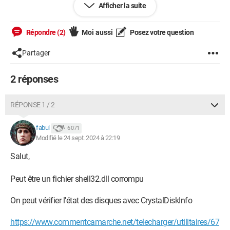
Afficher la suite
Répondre (2)
Moi aussi
Posez votre question
Partager
2 réponses
RÉPONSE 1 / 2
fabul
6 071
Modifié le 24 sept. 2024 à 22:19
Qu'est-ce qui se passe ?
Salut,
Je précise qu'il fonctionne toujours quand je clique dessus.
Peut être un fichier shell32.dll corrompu
On peut vérifier l'état des disques avec CrystalDiskInfo
Acheter en : 2018
systèmes d'exploitation : Windows 11 Famille
Carte mère : GYGABYTE B360 HD3
https://www.commentcamarche.net/telecharger/utilitaires/67
CPU : i3-8100 3.60GHz