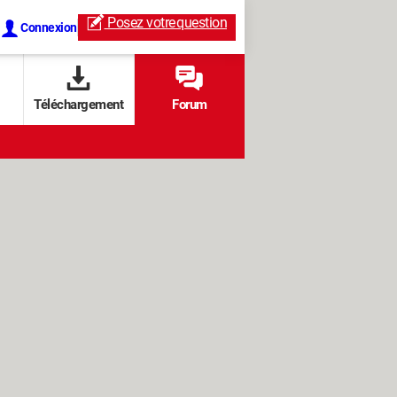
Posez votre
question
Connexion
Téléchargement
Forum