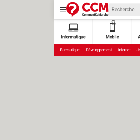
Informatique
Mobile
A
Bureautique
Développement
Internet
Je