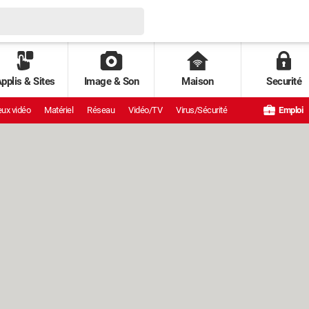
pplis & Sites
Image & Son
Maison
Securité
ux vidéo
Matériel
Réseau
Vidéo/TV
Virus/Sécurité
Emploi