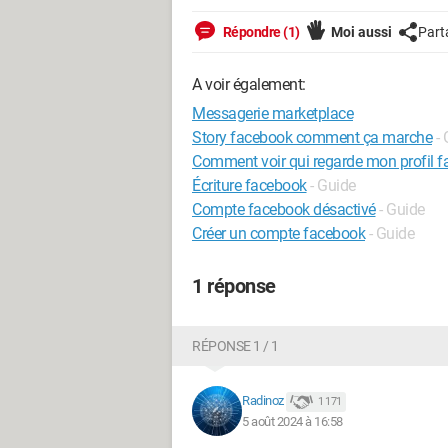
Répondre (1)
Moi aussi
Part
A voir également:
Messagerie marketplace
Story facebook comment ça marche
-
Comment voir qui regarde mon profil 
Écriture facebook
- Guide
Compte facebook désactivé
- Guide
Créer un compte facebook
- Guide
1 réponse
RÉPONSE 1 / 1
Radinoz
1 171
5 août 2024 à 16:58