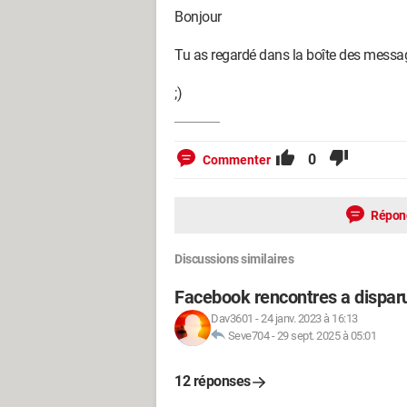
Bonjour
Tu as regardé dans la boîte des message
;)
0
Commenter
Répon
Discussions similaires
Facebook rencontres a dispar
Dav3601
-
24 janv. 2023 à 16:13
Seve704
-
29 sept. 2025 à 05:01
12 réponses