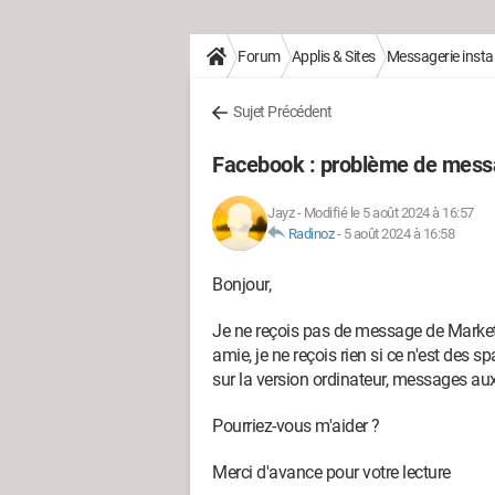
Forum
Applis & Sites
Messagerie inst
Sujet Précédent
Facebook : problème de mess
Jayz
-
Modifié le 5 août 2024 à 16:57
Radinoz
-
5 août 2024 à 16:58
Bonjour,
Je ne reçois pas de message de Market
amie, je ne reçois rien si ce n'est des 
sur la version ordinateur, messages au
Pourriez-vous m'aider ?
Merci d'avance pour votre lecture