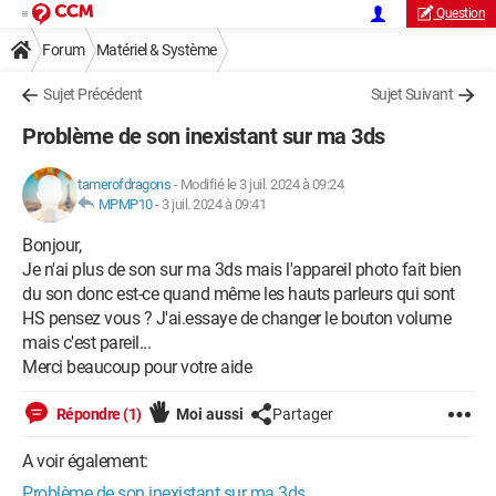
Question
Forum
Matériel & Système
Sujet Précédent
Sujet Suivant
Problème de son inexistant sur ma 3ds
tamerofdragons
-
Modifié le 3 juil. 2024 à 09:24
MPMP10
-
3 juil. 2024 à 09:41
Bonjour,
Je n'ai plus de son sur ma 3ds mais l'appareil photo fait bien
du son donc est-ce quand même les hauts parleurs qui sont
HS pensez vous ? J'ai.essaye de changer le bouton volume
mais c'est pareil...
Merci beaucoup pour votre aide
Répondre (1)
Moi aussi
Partager
A voir également:
Problème de son inexistant sur ma 3ds