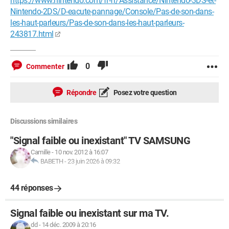
https://www.nintendo.com/fr-fr/Assistance/Nintendo-3DS-et-
Nintendo-2DS/D-eacute-pannage/Console/Pas-de-son-dans-
les-haut-parleurs/Pas-de-son-dans-les-haut-parleurs-
243817.html
0
Commenter
Répondre
Posez votre question
Discussions similaires
"Signal faible ou inexistant" TV SAMSUNG
Camille
-
10 nov. 2012 à 16:07
BABETH
-
23 juin 2026 à 09:32
44 réponses
Signal faible ou inexistant sur ma TV.
dd
-
14 déc. 2009 à 20:16