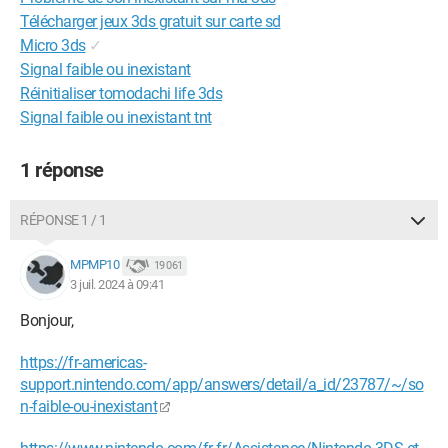
Télécharger jeux 3ds gratuit sur carte sd
Micro 3ds
✓
Signal faible ou inexistant
Réinitialiser tomodachi life 3ds
Signal faible ou inexistant tnt
1 réponse
RÉPONSE 1 / 1
MPMP10
19 061
3 juil. 2024 à 09:41
Bonjour,
https://fr-americas-
support.nintendo.com/app/answers/detail/a_id/23787/~/so
n-faible-ou-inexistant