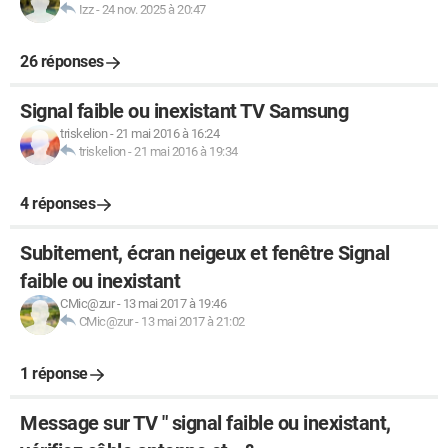
Izz
-
24 nov. 2025 à 20:47
26 réponses
Signal faible ou inexistant TV Samsung
triskelion
-
21 mai 2016 à 16:24
triskelion
-
21 mai 2016 à 19:34
4 réponses
Subitement, écran neigeux et fenêtre Signal
faible ou inexistant
CMic@zur
-
13 mai 2017 à 19:46
CMic@zur
-
13 mai 2017 à 21:02
1 réponse
Message sur TV " signal faible ou inexistant,