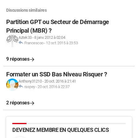
Discussions similaires
Partition GPT ou Secteur de Démarrage
Principal (MBR) ?
Aztek33
-
8 janv. 2012 à 02:04
Francescoo
-
12 oct. 2015 à 23:53
9 réponses
Formater un SSD Bas Niveau Risquer ?
Anthony31210
-
20 oct. 2016 à 21:41
raspey
-
20 oct. 2016 à 22:37
2 réponses
DEVENEZ MEMBRE EN QUELQUES CLICS