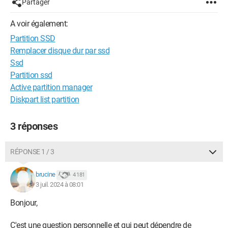
Partager
A voir également:
Partition SSD
Remplacer disque dur par ssd
Ssd
Partition ssd
Active partition manager
Diskpart list partition
3 réponses
RÉPONSE 1 / 3
brucine
4 181
3 juil. 2024 à 08:01
Bonjour,
C'est une question personnelle et qui peut dépendre de