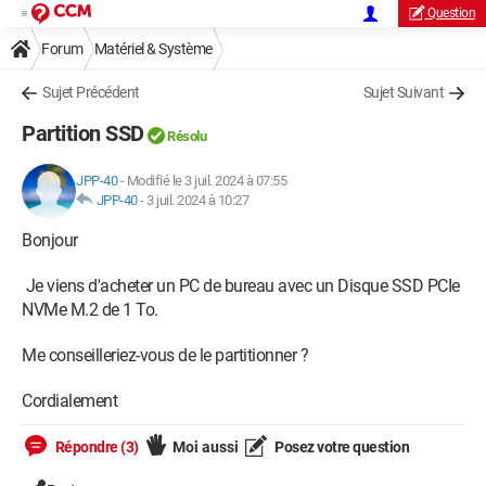
Question
Forum
Matériel & Système
Sujet Précédent
Sujet Suivant
Partition SSD
Résolu
JPP-40
-
Modifié le 3 juil. 2024 à 07:55
JPP-40
-
3 juil. 2024 à 10:27
Bonjour
Je viens d'acheter un PC de bureau avec un Disque SSD PCIe
NVMe M.2 de 1 To.
Me conseilleriez-vous de le partitionner ?
Cordialement
Répondre (3)
Moi aussi
Posez votre question