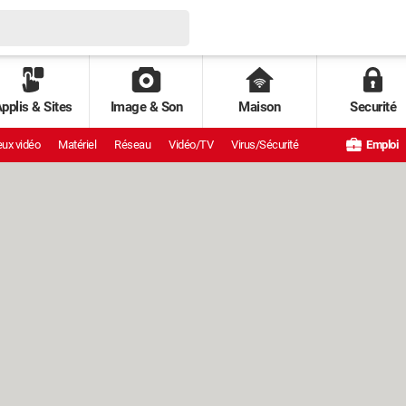
pplis & Sites
Image & Son
Maison
Securité
ux vidéo
Matériel
Réseau
Vidéo/TV
Virus/Sécurité
Emploi