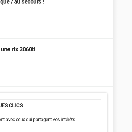
ique / au secours !
une rtx 3060ti
ES CLICS
t avec ceux qui partagent vos intérêts