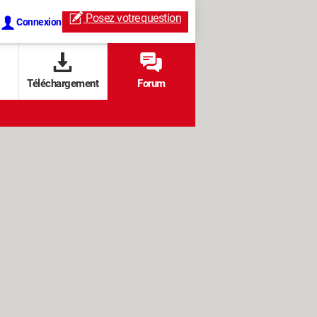
Posez votre
question
Connexion
Téléchargement
Forum