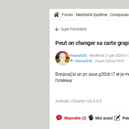
Forum
Matériel & Système
Composan
Sujet Précédent
Peut on changer sa carte grap
Wawa4242
-
Modifié le 21 juin 2024 à 1
Wawa4242
-
26 juin 2024 à 15:51
Bonjour,j'ai un pc asus g20cb i7 et je 
l'intérieur
Android / Chrome 126.0.0.0
Répondre (2)
Moi aussi
Pose