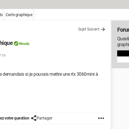
ts
Carte graphique
Foru
Sujet Suivant
Questi
hique
Résolu
graph
7:19
me demandais si je pouvais mettre une rtx 3060mini à
z votre question
Partager