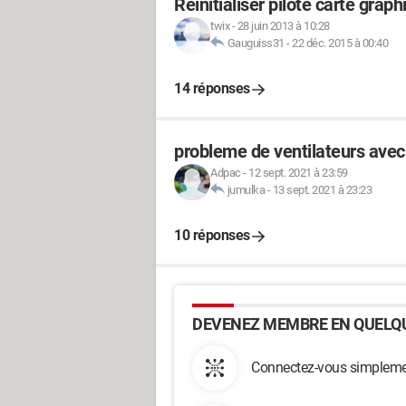
Réinitialiser pilote carte graph
twix
-
28 juin 2013 à 10:28
Gauguiss31
-
22 déc. 2015 à 00:40
14 réponses
probleme de ventilateurs avec 
Adpac
-
12 sept. 2021 à 23:59
jumulka
-
13 sept. 2021 à 23:23
10 réponses
DEVENEZ MEMBRE EN QUELQU
Connectez-vous simplemen