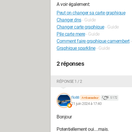
A voir également:
Peut on changer sa carte graphique
Changer dns
- Guide
Changer carte graphique
- Guide
Pile carte mere
- Guide
Comment faire graphique camembert
Graphique sparkline
- Guide
2 réponses
RÉPONSE 1 / 2
flo88
5 172
Ambassadeur
21 juin 2024 à 17:40
Bonjour
Potentiellement oui....mais.