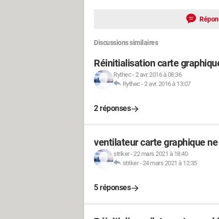
Répon
Discussions similaires
Réinitialisation carte graphiq
Rythec
-
2 avr. 2016 à 08:36
Rythec
-
2 avr. 2016 à 13:07
2 réponses
ventilateur carte graphique ne
striker
-
22 mars 2021 à 18:40
striker
-
24 mars 2021 à 12:35
5 réponses