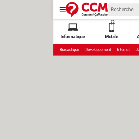
Informatique
Mobile
A
Bureautique
Développement
Internet
Je