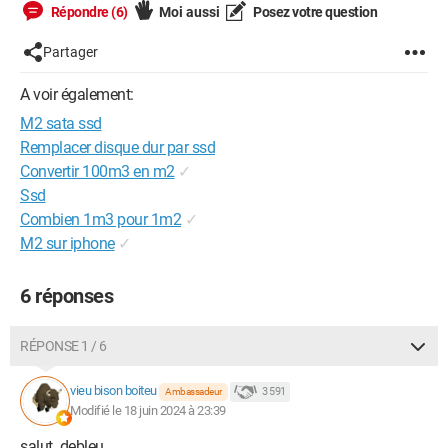
Répondre (6)
Moi aussi
Posez votre question
Partager
A voir également:
M2 sata ssd
Remplacer disque dur par ssd
Convertir 100m3 en m2
✓
Ssd
Combien 1m3 pour 1m2
✓
M2 sur iphone
✓
6 réponses
RÉPONSE 1 / 6
vieu bison boiteu
3 591
Ambassadeur
Modifié le 18 juin 2024 à 23:39
salut debleu