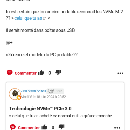
tu est certain que ton ancien portable reconnait les NVMe M
.
2
?? >
celui que tu as
<
il serait monté dans boîter sous USB
@+
référence et modèle du PC portable ??
0
Commenter
vieu bison boiteu
3 591
Modifié le 18 juin 2024 à 23:52
Technologie NVMe™ PCIe 3.0
= celui que tu as acheté => normal qu'il a qu'une encoche
0
Commenter