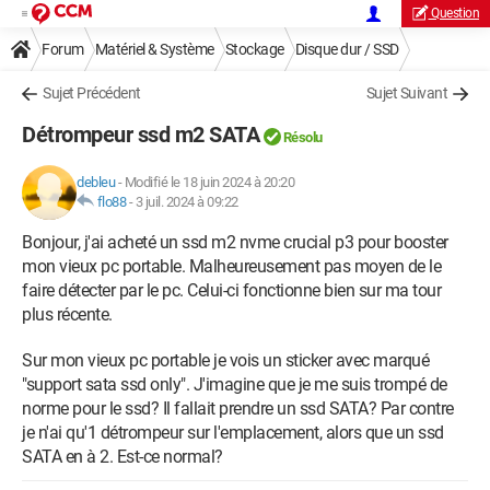
Question
Forum
Matériel & Système
Stockage
Disque dur / SSD
Sujet Précédent
Sujet Suivant
Détrompeur ssd m2 SATA
Résolu
debleu
-
Modifié le 18 juin 2024 à 20:20
flo88
-
3 juil. 2024 à 09:22
Bonjour, j'ai acheté un ssd m2 nvme crucial p3 pour booster
mon vieux pc portable. Malheureusement pas moyen de le
faire détecter par le pc. Celui-ci fonctionne bien sur ma tour
plus récente.
Sur mon vieux pc portable je vois un sticker avec marqué
"support sata ssd only". J'imagine que je me suis trompé de
norme pour le ssd? Il fallait prendre un ssd SATA? Par contre
je n'ai qu'1 détrompeur sur l'emplacement, alors que un ssd
SATA en à 2. Est-ce normal?