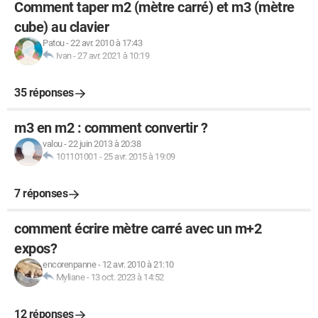
Comment taper m2 (mètre carré) et m3 (mètre
cube) au clavier
Patou
-
22 avr. 2010 à 17:43
Ivan
-
27 avr. 2021 à 10:19
35 réponses
m3 en m2 : comment convertir ?
valou
-
22 juin 2013 à 20:38
101101001
-
25 avr. 2015 à 19:09
7 réponses
comment écrire mètre carré avec un m+2
expos?
encorenpanne
-
12 avr. 2010 à 21:10
Myliane
-
13 oct. 2023 à 14:52
12 réponses