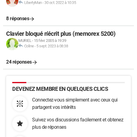
LibertyMan
-
30 oct. 2022 à 10:35
8 réponses
Clavier bloqué n'écrit plus (memorex 5200)
MURIEL
-
15 févr. 2005 à 19:39
Coline
-
5 sept. 2023 à 08:38
24 réponses
DEVENEZ MEMBRE EN QUELQUES CLICS
Connectez-vous simplement avec ceux qui
partagent vos intérêts
Suivez vos discussions facilement et obtenez
plus de réponses