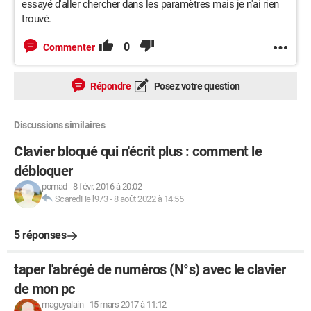
essayé d'aller chercher dans les paramètres mais je n'ai rien
trouvé.
0
Commenter
Répondre
Posez votre question
Discussions similaires
Clavier bloqué qui n'écrit plus : comment le
débloquer
pomad
-
8 févr. 2016 à 20:02
ScaredHell973
-
8 août 2022 à 14:55
5 réponses
taper l'abrégé de numéros (N°s) avec le clavier
de mon pc
maguyalain
-
15 mars 2017 à 11:12